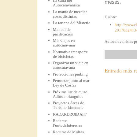
La Guía del
meses.
Autocaravanista
La manía de mezclar
cosas distintas
Fuente:
La tartana del Misterio
http://www.e
Manual de
20170324134
pacificación
Mis viajes en
Autocaravanistas po
autocaravana
Normativa transporte
de bicicletas
Organizar un viaje en
autocaravana
Entrada más r
Protecciones parking
Pernoctar junto al mar:
Ley de Costas
Próxima luz de aviso.
Adiós a triángulos
Proyectos Áreas de
Turismo Itinerante
RADARDROID APP
Radares:
PuntodeInteres.es
Recurso de Multas