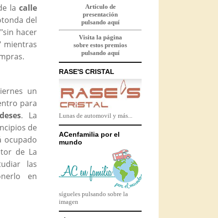
de la
calle
Artículo de
presentación
otonda del
pulsando aquí
 "sin hacer
Visita la página
" mientras
sobre estos premios
pulsando aquí
ompras.
RASE'S CRISTAL
iernes un
entro para
deses
. La
Lunas de automovil y más...
ncipios de
ACenfamilia por el
rá ocupado
mundo
ctor de La
udiar las
onerlo en
sígueles pulsando sobre la
imagen