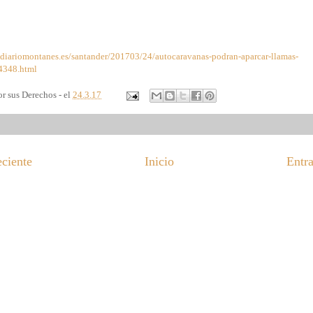
ldiariomontanes.es/santander/201703/24/autocaravanas-podran-aparcar-llamas-
348.html
r sus Derechos - el
24.3.17
eciente
Inicio
Entra