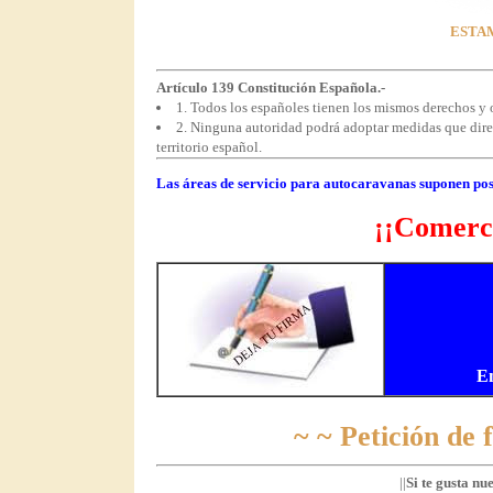
ESTAM
Artículo 139 Constitución Española.-
1. Todos los españoles tienen los mismos derechos y o
2. Ninguna autoridad podrá adoptar medidas que direct
territorio español.
Las áreas de servicio para autocaravanas suponen pos
¡¡Comerci
E
~ ~ Petición de
||
Si te gusta nu