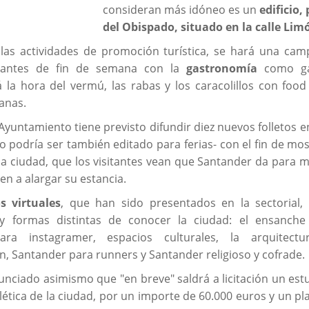
consideran más idóneo es un
edificio,
del Obispado, situado en la calle Lim
las actividades de promoción turística, se hará una ca
itantes de fin de semana con la
gastronomía
como ga
la hora del vermú, las rabas y los caracolillos con food
anas.
yuntamiento tiene previsto difundir diez nuevos folletos en
 podría ser también editado para ferias- con el fin de mos
 la ciudad, que los visitantes vean que Santander da para m
en a alargar su estancia.
os virtuales
, que han sido presentados en la sectorial
 y formas distintas de conocer la ciudad: el ensanche 
ara instagramer, espacios culturales, la arquitect
n, Santander para runners y Santander religioso y cofrade.
unciado asimismo que "en breve" saldrá a licitación un est
lética de la ciudad, por un importe de 60.000 euros y un pl