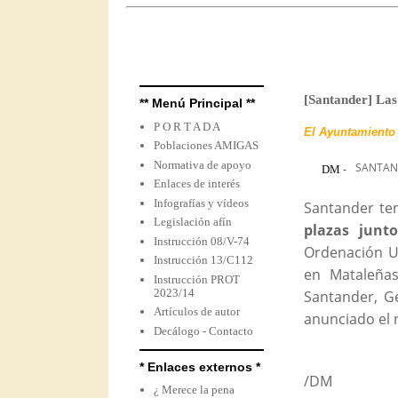
[Santander] Las
** Menú Principal **
P O R T A D A
El Ayuntamiento 
Poblaciones AMIGAS
Normativa de apoyo
SANTAN
-
DM
Enlaces de interés
Infografías y vídeos
Santander te
Legislación afín
plazas junt
Instrucción 08/V-74
Ordenación U
Instrucción 13/C112
en Mataleñas
Instrucción PROT
2023/14
Santander, Ge
Artículos de autor
anunciado el
Decálogo - Contacto
* Enlaces externos *
/DM
¿ Merece la pena