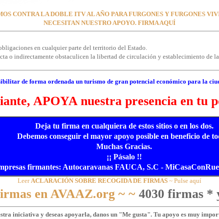
OS CONTRA LA DOBLE ITV AL AÑO PARA FURGONES Y FURGONES VI
NECESITAN NUESTRO APOYO. FIRMA AQUÍ
bligaciones en cualquier parte del territorio del Estado.
a o indirectamente obstaculicen la libertad de circulación y establecimiento de las
ibilitar de forma ordenada un turismo de gran potencial económico para la ciu
ante, APOYA nuestra presencia en tu p
Deja tu firma en cualquiera de estos sitios o en los dos.
Debemos conseguir el mayor apoyo posible en beneficio de to
Muchas Gracias.
¡¡ Pásalo !!
mpresas firmantes: Autocaravanas FAUCA, S.C - MiCasaConRueda
Leer
ACLARACIÓN SOBRE RECOGIDA DE FIRMAS
~ Pulse aquí
 firmas en AVAAZ.org ~ ~
4030 firmas * 
estra iniciativa y deseas apoyarla, danos un "Me gusta". Tu apoyo es muy import