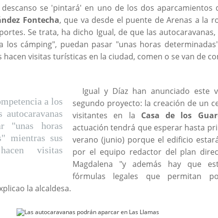
 descanso se 'pintará' en uno de los dos aparcamientos 
ández Fontecha
, que va desde el puente de Arenas a la r
portes. Se trata, ha dicho Igual, de que las autocaravanas,
a los cámping", puedan pasar "unas horas determinadas
 hacen visitas turísticas en la ciudad, comen o se van de c
Igual y Díaz han anunciado este v
ompetencia a los
segundo proyecto: la creación de un c
s autocaravanas
visitantes en la
Casa de los Guar
ar "unas horas
actuación tendrá que esperar hasta pri
s" mientras sus
verano (junio) porque el edificio esta
hacen visitas
por el equipo redactor del plan dire
Magdalena "y además hay que est
fórmulas legales que permitan p
plicao la alcaldesa.