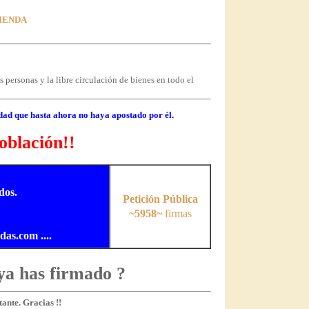
VIENDA
 personas y la libre circulación de bienes en todo el
dad que hasta ahora no haya apostado por él.
oblación!!
dos.
Petición Pública
~5958~
firmas
s.com ....
ya has firmado ?
ante. Gracias !!