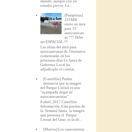
mundo, aunque con un
estudio previo. La...
[Pamplona]
231MIL
euros un área
para 33
autocaravan
as ??? Debe
ser ESPACIAL !!!
Las obras del área para
autocaravanas de Trinitarios
comenzarán en los
próximos días La Junta de
Gobierno Local ha
adjudicado el contrat...
[Castellón] Pradas
denuncia que la imagen
del Parque Litoral es una
“acampada ilegal de
autocaravanistas”
8 abril, 2017 Castellón
Información A las puertas de
la Semana Santa la imagen
que presenta el Parque
Litoral del Grao es la de...
[Murcia] Los caravanistas