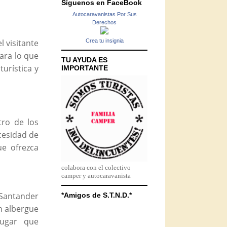
Síguenos en FaceBook
Autocaravanistas Por Sus
Derechos
l visitante
Crea tu insignia
para lo que
TU AYUDA ES
turística y
IMPORTANTE
tro de los
cesidad de
e ofrezca
colabora con el colectivo
camper y autocaravanista
Santander
*Amigos de S.T.N.D.*
n albergue
lugar que