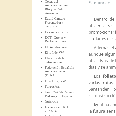
Cosas del
Santander
Autocaravanismo.
Blog de Pedro
Ansorena
Dentro de 
David Cantero:
Presentador y
atraer a vis
campista
promocionará 
Destinos ideales
DGT.- Quejas y
ciudades cerc
Reclamaciones
Además el A
El Guardia.com
El loft de VW
aunque alguno
Elección de la
atractivos de
autocaravana
días y se anim
Federación Española
Autocaravanas
(FEAA)
Los
follet
Foro FurgoVW
varias rutas
Furgosfera
Santander p
Guía "AA" de Áreas y
reconstrucció
Parkings de España
Guía GPS
Igual ha an
Instrucción PROT
la futura seña
2023/14