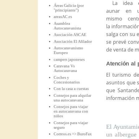
La idea 
Áreas Galicia (por
aunar en 
"principiante")
areasAC.es
mismo cent
Asamblea
la información
Autocaravanista
salga con su e
Asociación ASCAE
se prevé conv
Asociación El Afilador
Autocaravanismo
de venta de m
Europeo
campers japoneses
Atención al 
Caravana Vs
Autocaravana
El turismo d
Coches y
asuntos que s
Concesionarios
Con la casa a cuestas
que Santand
Consejos para alquilar
información m
una autocaravana
Consejos para viajar
en autocaravana con
niños
Consejos para viajar
El Ayuntamie
seguro
un albergue 
Correos.es => BuroFax