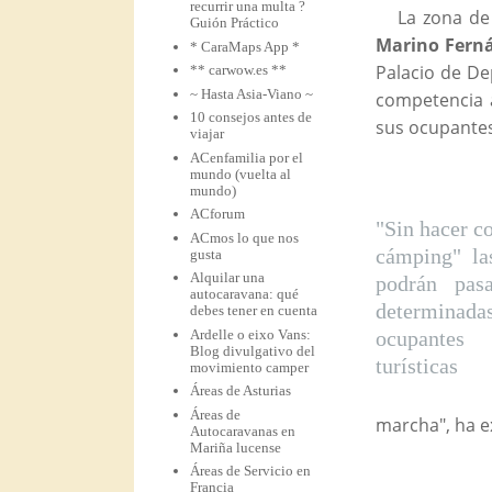
recurrir una multa ?
La zona de
Guión Práctico
Mari
no Fern
* CaraMaps App *
Palacio de De
** carwow.es **
~ Hasta Asia-Viano ~
competencia 
10 consejos antes de
sus ocupantes
viajar
ACenfamilia por el
mundo (vuelta al
mundo)
ACforum
"Sin hacer c
ACmos lo que nos
cámping" la
gusta
Alquilar una
podrán pas
autocaravana: qué
determinada
debes tener en cuenta
Ardelle o eixo Vans:
ocupantes 
Blog divulgativo del
turísticas
movimiento camper
Áreas de Asturias
Áreas de
marcha", ha ex
Autocaravanas en
Mariña lucense
Áreas de Servicio en
Francia