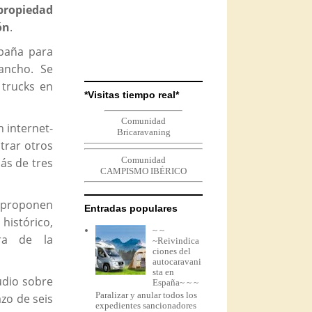
 propiedad
ón
.
mpaña para
ncho. Se
 trucks en
*Visitas tiempo real*
Comunidad
 internet-
Bricaravaning
trar otros
Comunidad
ás de tres
CAMPISMO IBÉRICO
, proponen
Entradas populares
histórico,
~ ~
ura de la
~Reivindica
ciones del
autocaravani
sta en
udio sobre
España~ ~ ~
Paralizar y anular todos los
azo de seis
expedientes sancionadores