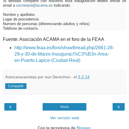
Si deseáis compartir con nosotros esta inauguración debéis enviar un
email a
secretaria@acama.es
indicando:
Nombre y apellidos.
Lugar de procedencia
Numero de personas (diferenciando adultos y niños)
Teléfono de contacto.
Fuente: Asociación ACAMA en el foro de la FEAA
http://www.feaa.es/foro/showthread.php/2661-28-
29-y-30-de-Marzo-Inauguraci%C3%B3n-Area-
en-Puerto-Lapice-(Ciudad-Real)
Autocaravanistas por sus Derechos - el
3.2.14
Compartir
‹
›
Inicio
Ver versión web
Con la tecnología de
Blogger
.