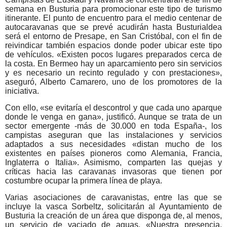
semana en Busturia para promocionar este tipo de turismo
itinerante. El punto de encuentro para el medio centenar de
autocaravanas que se prevé acudirán hasta Busturialdea
será el entorno de Presape, en San Cristóbal, con el fin de
reivindicar también espacios donde poder ubicar este tipo
de vehículos. «Existen pocos lugares preparados cerca de
la costa. En Bermeo hay un aparcamiento pero sin servicios
y es necesario un recinto regulado y con prestaciones»,
aseguró, Alberto Camarero, uno de los promotores de la
iniciativa.
Con ello, «se evitaría el descontrol y que cada uno aparque
donde le venga en gana», justificó. Aunque se trata de un
sector emergente -más de 30.000 en toda España-, los
campistas aseguran que las instalaciones y servicios
adaptados a sus necesidades «distan mucho de los
existentes en países pioneros como Alemania, Francia,
Inglaterra o Italia». Asimismo, comparten las quejas y
críticas hacia las caravanas invasoras que tienen por
costumbre ocupar la primera línea de playa.
Varias asociaciones de caravanistas, entre las que se
incluye la vasca Sorbeltz, solicitarán al Ayuntamiento de
Busturia la creación de un área que disponga de, al menos,
un servicio de vaciado de aguas. «Nuestra presencia,