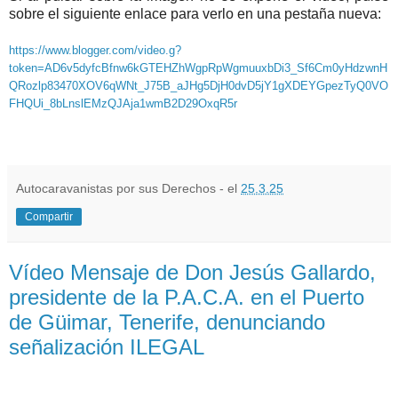
sobre el siguiente enlace para verlo en una pestaña nueva:
https://www.blogger.com/video.g?
token=AD6v5dyfcBfnw6kGTEHZhWgpRpWgmuuxbDi3_Sf6Cm0yHdzwnH
QRozlp83470XOV6qWNt_J75B_aJHg5DjH0dvD5jY1gXDEYGpezTyQ0VO
FHQUi_8bLnslEMzQJAja1wmB2D29OxqR5r
Autocaravanistas por sus Derechos - el
25.3.25
Compartir
Vídeo Mensaje de Don Jesús Gallardo,
presidente de la P.A.C.A. en el Puerto
de Güimar, Tenerife, denunciando
señalización ILEGAL