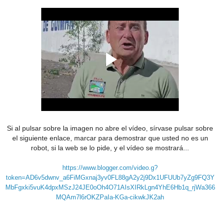
Si al pulsar sobre la imagen no abre el vídeo, sírvase pulsar sobre
el siguiente enlace, marcar para demostrar que usted no es un
robot, si la web se lo pide, y el vídeo se mostrará...
https://www.blogger.com/video.g?
token=AD6v5dwnv_a6FiMGxnaj3yv0FL88gA2y2j9Dx1UFUUb7yZg9FQ3Y
MbFgxki5vuK4dpxMSzJ24JE0oOh4O71AIsXIRkLgn4YhE6Hb1q_rjWa366
MQAm7l6rOKZPaIa-KGa-cikwkJK2ah