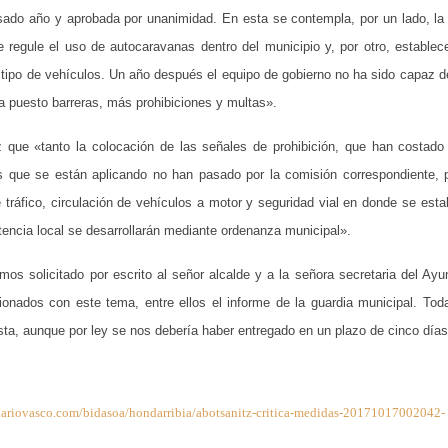
sado año y aprobada por unanimidad. En esta se contempla, por un lado, la
 regule el uso de autocaravanas dentro del municipio y, por otro, establec
e tipo de vehículos. Un año después el equipo de gobierno no ha sido capaz d
ha puesto barreras, más prohibiciones y multas».
 que «tanto la colocación de las señales de prohibición, que han costado
 que se están aplicando no han pasado por la comisión correspondiente, 
 tráfico, circulación de vehículos a motor y seguridad vial en donde se esta
ncia local se desarrollarán mediante ordenanza municipal».
mos solicitado por escrito al señor alcalde y a la señora secretaria del Ayu
onados con este tema, entre ellos el informe de la guardia municipal. To
ta, aunque por ley se nos debería haber entregado en un plazo de cinco días
iariovasco.com/bidasoa/hondarribia/abotsanitz-critica-medidas-20171017002042-