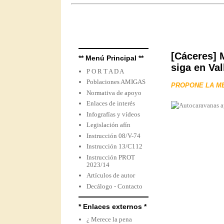
[Cáceres] 
** Menú Principal **
siga en Va
P O R T A D A
Poblaciones AMIGAS
PROPONE LA ME
Normativa de apoyo
Enlaces de interés
Infografías y vídeos
Legislación afín
Instrucción 08/V-74
Instrucción 13/C112
Instrucción PROT
2023/14
Artículos de autor
Decálogo - Contacto
* Enlaces externos *
¿ Merece la pena