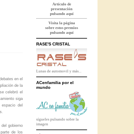
Artículo de
presentación
pulsando aquí
Visita la página
sobre estos premios
pulsando aquí
RASE'S CRISTAL
Lunas de automovil y más...
debates en el
ACenfamilia por el
pliación de la
mundo
se celebró el
camiento siga
 espacio del
s.
sígueles pulsando sobre la
imagen
 del gobierno
parte de los