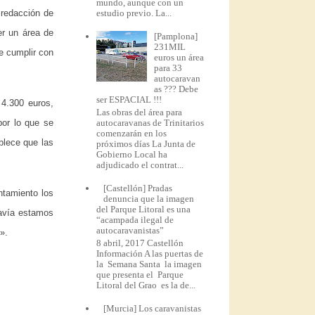
mundo, aunque con un
estudio previo. La...
 redacción de
er un área de
[Pamplona]
231MIL
e cumplir con
euros un área
para 33
autocaravan
as ??? Debe
ser ESPACIAL !!!
 4.300 euros,
Las obras del área para
autocaravanas de Trinitarios
por lo que se
comenzarán en los
blece que las
próximos días La Junta de
Gobierno Local ha
adjudicado el contrat...
[Castellón] Pradas
ntamiento los
denuncia que la imagen
del Parque Litoral es una
davía estamos
“acampada ilegal de
autocaravanistas”
».
8 abril, 2017 Castellón
Información A las puertas de
la Semana Santa la imagen
que presenta el Parque
Litoral del Grao es la de...
[Murcia] Los caravanistas