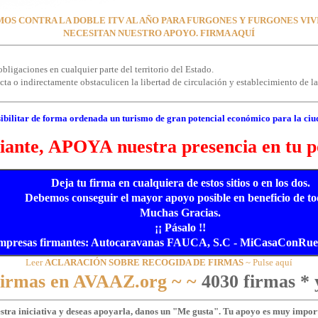
OS CONTRA LA DOBLE ITV AL AÑO PARA FURGONES Y FURGONES VI
NECESITAN NUESTRO APOYO. FIRMA AQUÍ
bligaciones en cualquier parte del territorio del Estado.
a o indirectamente obstaculicen la libertad de circulación y establecimiento de las
ibilitar de forma ordenada un turismo de gran potencial económico para la ciu
ante, APOYA nuestra presencia en tu p
Deja tu firma en cualquiera de estos sitios o en los dos.
Debemos conseguir el mayor apoyo posible en beneficio de to
Muchas Gracias.
¡¡ Pásalo !!
mpresas firmantes: Autocaravanas FAUCA, S.C - MiCasaConRueda
Leer
ACLARACIÓN SOBRE RECOGIDA DE FIRMAS
~ Pulse aquí
 firmas en AVAAZ.org ~ ~
4030 firmas * 
estra iniciativa y deseas apoyarla, danos un "Me gusta". Tu apoyo es muy import