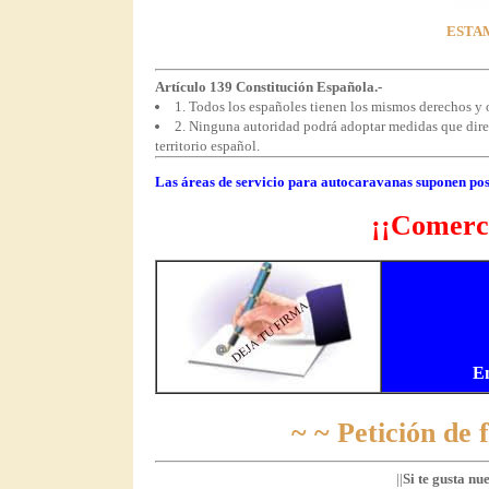
ESTAM
Artículo 139 Constitución Española.-
1. Todos los españoles tienen los mismos derechos y o
2. Ninguna autoridad podrá adoptar medidas que direct
territorio español.
Las áreas de servicio para autocaravanas suponen pos
¡¡Comerci
E
~ ~ Petición de
||
Si te gusta nu