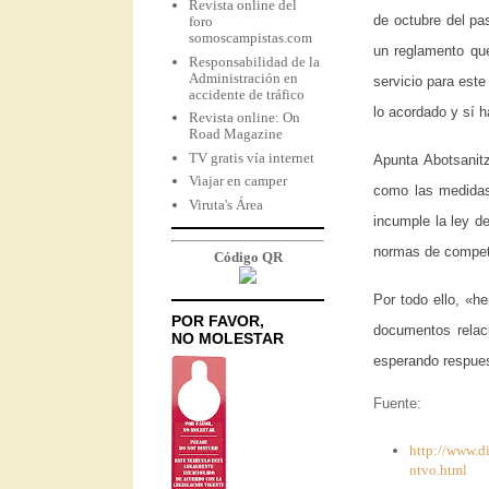
Revista online del
de octubre del pa
foro
somoscampistas.com
un reglamento que
Responsabilidad de la
Administración en
servicio para est
accidente de tráfico
lo acordado y sí 
Revista online: On
Road Magazine
TV gratis vía internet
Apunta Abotsanitz
Viajar en camper
como las medidas
Viruta's Área
incumple la ley de
normas de compete
Código QR
Por todo ello, «he
POR FAVOR,
documentos relaci
NO MOLESTAR
esperando respues
Fuente:
http://www.d
ntvo.html