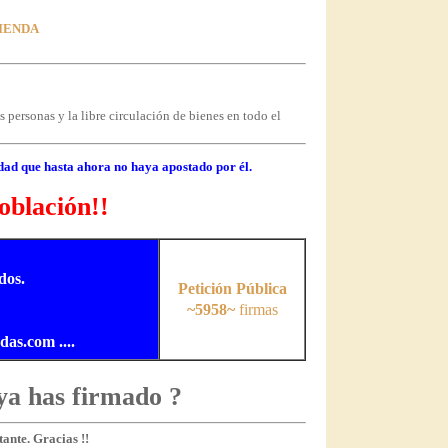
VIENDA
 personas y la libre circulación de bienes en todo el
dad que hasta ahora no haya apostado por él.
oblación!!
dos.
Petición Pública
~5958~
firmas
s.com ....
ya has firmado ?
ante. Gracias !!