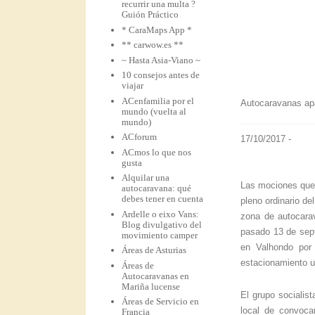
recurrir una multa ?
Guión Práctico
* CaraMaps App *
** carwow.es **
~ Hasta Asia-Viano ~
10 consejos antes de
viajar
ACenfamilia por el
Autocaravanas apa
mundo (vuelta al
mundo)
ACforum
17/10/2017 -
ACmos lo que nos
gusta
Alquilar una
Las mociones que 
autocaravana: qué
debes tener en cuenta
pleno ordinario de
Ardelle o eixo Vans:
zona de autocara
Blog divulgativo del
pasado 13 de sept
movimiento camper
en Valhondo por
Áreas de Asturias
estacionamiento ut
Áreas de
Autocaravanas en
Mariña lucense
El grupo socialist
Áreas de Servicio en
local de convoca
Francia