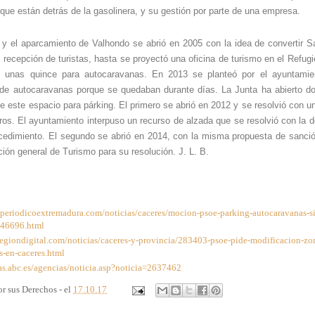
que están detrás de la gasolinera, y su gestión por parte de una empresa.
 y el aparcamiento de Valhondo se abrió en 2005 con la idea de convertir S
e recepción de turistas, hasta se proyectó una oficina de turismo en el Refug
 unas quince para autocaravanas. En 2013 se planteó por el ayuntamien
 de autocaravanas porque se quedaban durante días. La Junta ha abierto d
e este espacio para párking. El primero se abrió en 2012 y se resolvió con u
ros. El ayuntamiento interpuso un recurso de alzada que se resolvió con la d
cedimiento. El segundo se abrió en 2014, con la misma propuesta de sanció
ción general de Turismo para su resolución. J. L. B.
lperiodicoextremadura.com/noticias/caceres/mocion-psoe-parking-autocaravanas-s
46696.html
regiondigital.com/noticias/caceres-y-provincia/283403-psoe-pide-modificacion-zo
s-en-caceres.html
as.abc.es/agencias/noticia.asp?noticia=2637462
r sus Derechos - el
17.10.17