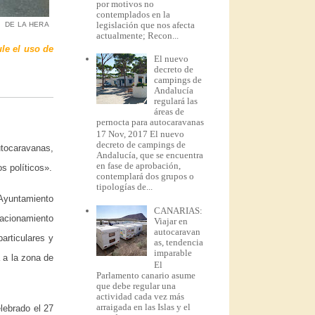
por motivos no
contemplados en la
legislación que nos afecta
DE LA HERA
actualmente; Recon...
le el uso de
El nuevo
decreto de
campings de
Andalucía
regulará las
áreas de
pernocta para autocaravanas
17 Nov, 2017 El nuevo
decreto de campings de
tocaravanas,
Andalucía, que se encuentra
en fase de aprobación,
s políticos».
contemplará dos grupos o
tipologías de...
 Ayuntamiento
CANARIAS:
tacionamiento
Viajar en
autocaravan
articulares y
as, tendencia
imparable
 a la zona de
El
Parlamento canario asume
que debe regular una
actividad cada vez más
arraigada en las Islas y el
lebrado el 27