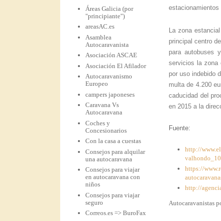
estacionamientos 
Áreas Galicia (por
"principiante")
areasAC.es
La zona estancial
Asamblea
principal centro d
Autocaravanista
para autobuses y
Asociación ASCAE
servicios la zona
Asociación El Afilador
por uso indebido d
Autocaravanismo
Europeo
multa de 4.200 eu
campers japoneses
caducidad del pro
Caravana Vs
en 2015 a la direc
Autocaravana
Coches y
Fuente:
Concesionarios
Con la casa a cuestas
http://www.e
Consejos para alquilar
valhondo_10
una autocaravana
https://www.
Consejos para viajar
en autocaravana con
autocaravana
niños
http://agenci
Consejos para viajar
seguro
Autocaravanistas po
Correos.es => BuroFax