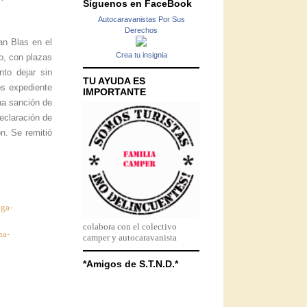
Síguenos en FaceBook
Autocaravanistas Por Sus
Derechos
an Blas en el
Crea tu insignia
io, con plazas
to dejar sin
TU AYUDA ES
os expediente
IMPORTANTE
na sanción de
eclaración de
n. Se remitió
iga-
colabora con el colectivo
na-
camper y autocaravanista
*Amigos de S.T.N.D.*