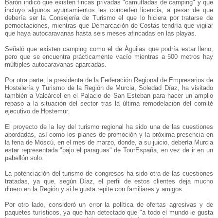
Barón indicó que existen fincas privadas "camufladas de camping" y que
incluyo algunos ayuntamientos les conceden licencia, a pesar de que
debería ser la Consejería de Turismo el que lo hiciera por tratarse de
pernoctaciones, mientras que Demarcación de Costas tendría que vigilar
que haya autocaravanas hasta seis meses afincadas en las playas.
Señaló que existen camping como el de Águilas que podría estar lleno,
pero que se encuentra prácticamente vacío mientras a 500 metros hay
múltiples autocaravanas aparcadas.
Por otra parte, la presidenta de la Federación Regional de Empresarios de
Hostelería y Turismo de la Región de Murcia, Soledad Díaz, ha visitado
también a Valcárcel en el Palacio de San Esteban para hacer un amplio
repaso a la situación del sector tras la última remodelación del comité
ejecutivo de Hostemur.
El proyecto de la ley del turismo regional ha sido una de las cuestiones
abordadas, así como los planes de promoción y la próxima presencia en
la feria de Moscú, en el mes de marzo, donde, a su juicio, debería Murcia
estar representada "bajo el paraguas" de TourEspaña, en vez de ir en un
pabellón solo.
La potenciación del turismo de congresos ha sido otra de las cuestiones
tratadas, ya que, según Díaz, el perfil de estos clientes deja mucho
dinero en la Región y si le gusta repite con familiares y amigos.
Por otro lado, consideró un error la política de ofertas agresivas y de
paquetes turísticos, ya que han detectado que "a todo el mundo le gusta