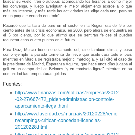
buscar su vuelo, tren o autobús acomodando los horarios a como mejor
les convenga, y luego averiguan el mejor alojamiento acorde a lo que
más les interese, y más tarde las actividades las elige cada uno, pero no
en un paquete cerrado con todo".
Recordó que la tasa de paro en el sector en la Región era del 9,5 por
ciento antes de la crisis económica, en 2008, pero ahora se encuentra en
el 5 por ciento, por lo que afirmó que se sentirán felices si pueden
recuperar esos cuatro puntos en el futuro.
Para Díaz, Murcia tiene no solamente sol, sino también clima, y puso
como ejemplo la pasada tormenta de nieve que asoló casi todo el país
mientras en Murcia se registraba mejor climatología, y así citó el caso de
la presidenta de Madrid, Esperanza Aguirre, que hace unos días jugaba al
golf en un campo de Los Belones "y en camiseta ligera" mientras en su
comunidad las temperaturas gélidas.
Fuentes:
http://www.finanzas.com/noticias/empresas/2012
-02-27/667472_piden-administracion-controle-
aparcamiento-ilegal.html
http://www.laverdad.es/murcia/v/20120228/regio
n/campings-critican-concedan-licencias-
20120228.html
http://www.finanzas.com/noticias/economia/2012