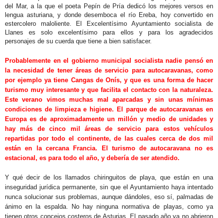
del Mar, a la que el poeta Pepín de Pría dedicó los mejores versos en
lengua asturiana, y donde desemboca el río Ereba, hoy convertido en
estercolero maloliente. El Excelentísimo Ayuntamiento socialista de
Llanes es solo excelentísimo para ellos y para los agradecidos
personajes de su cuerda que tiene a bien satisfacer.
Probablemente en el gobierno municipal socialista nadie pensó en
la necesidad de tener áreas de servicio para autocaravanas, como
por ejemplo ya tiene Cangas de Onís, y que es una forma de hacer
turismo muy interesante y que facilita el contacto con la naturaleza.
Este verano vimos muchas mal aparcadas y sin unas mínimas
condiciones de limpieza e higiene. El parque de autocaravanas en
Europa es de aproximadamente un millón y medio de unidades y
hay más de cinco mil áreas de servicio para estos vehículos
repartidas por todo el continente, de las cuales cerca de dos mil
están en la cercana Francia. El turismo de autocaravana no es
estacional, es para todo el año, y debería de ser atendido.
Y qué decir de los llamados chiringuitos de playa, que están en una
inseguridad jurídica permanente, sin que el Ayuntamiento haya intentado
nunca solucionar sus problemas, aunque dándoles, eso sí, palmadas de
ánimo en la espalda. No hay ninguna normativa de playas, como ya
tienen otros concejos costeros de Asturias. El pasado año ya no abrieron