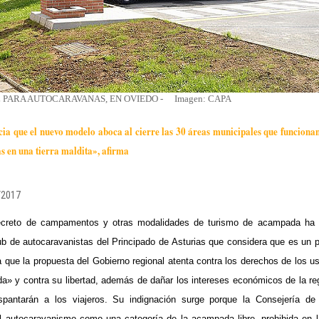
 PARA AUTOCARAVANAS, EN OVIEDO -
Imagen:
CAPA
cia que el nuevo modelo aboca al cierre las 30 áreas municipales que funcionan
s en una tierra maldita», afirma
/2017
ecreto de campamentos y otras modalidades de turismo de acampada ha 
lub de autocaravanistas del Principado de Asturias que considera que es un p
 que la propuesta del Gobierno regional atenta contra los derechos de los us
da» y contra su libertad, además de dañar los intereses económicos de la reg
spantarán a los viajeros. Su indignación surge porque la Consejería d
l autocaravanismo como una categoría de la acampada libre, prohibida en l