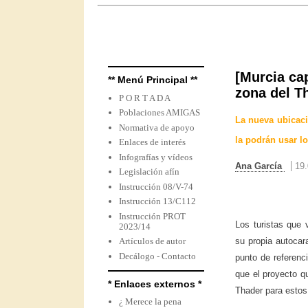
[Murcia cap
** Menú Principal **
zona del T
P O R T A D A
Poblaciones AMIGAS
La nueva ubicac
Normativa de apoyo
la podrán usar l
Enlaces de interés
Infografías y vídeos
Ana García
19
Legislación afín
Instrucción 08/V-74
Instrucción 13/C112
Instrucción PROT
Los turistas que 
2023/14
Artículos de autor
su propia autoca
Decálogo - Contacto
punto de referenc
que el proyecto qu
* Enlaces externos *
Thader para estos
¿ Merece la pena