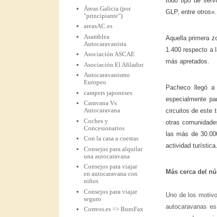
todo tipo de serv
Áreas Galicia (por
GLP, entre otros».
"principiante")
areasAC.es
Asamblea
Aquella primera z
Autocaravanista
1.400 respecto a 
Asociación ASCAE
más apretados.
Asociación El Afilador
Autocaravanismo
Europeo
Pacheco llegó a 
campers japoneses
especialmente par
Caravana Vs
Autocaravana
circuitos de este 
Coches y
otras comunidades
Concesionarios
las más de 30.00
Con la casa a cuestas
actividad turística
Consejos para alquilar
una autocaravana
Consejos para viajar
Más cerca del n
en autocaravana con
niños
Consejos para viajar
Uno de los motivo
seguro
autocaravanas es
Correos.es => BuroFax