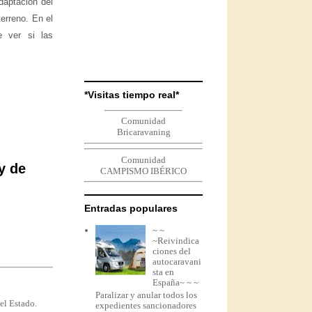
daptación del
terreno. En el
e ver si las
*Visitas tiempo real*
Comunidad
Bricaravaning
Comunidad
y de
CAMPISMO IBÉRICO
Entradas populares
~ ~
~Reivindica
ciones del
autocaravani
sta en
España~ ~ ~
Paralizar y anular todos los
el Estado.
expedientes sancionadores