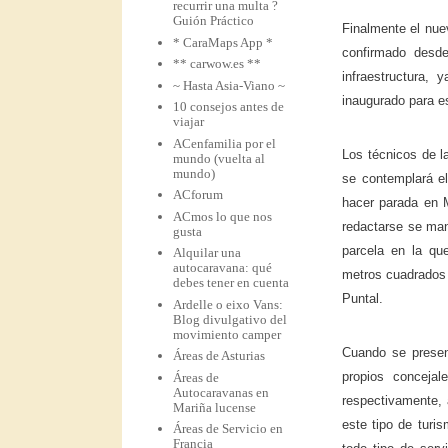
recurrir una multa ?
Guión Práctico
Finalmente el nue
* CaraMaps App *
confirmado desde
** carwow.es **
infraestructura,
~ Hasta Asia-Viano ~
inaugurado para e
10 consejos antes de
viajar
ACenfamilia por el
Los técnicos de l
mundo (vuelta al
mundo)
se contemplará e
ACforum
hacer parada en M
ACmos lo que nos
redactarse se man
gusta
parcela en la qu
Alquilar una
autocaravana: qué
metros cuadrados 
debes tener en cuenta
Puntal.
Ardelle o eixo Vans:
Blog divulgativo del
movimiento camper
Cuando se present
Áreas de Asturias
propios conceja
Áreas de
Autocaravanas en
respectivamente, 
Mariña lucense
este tipo de turi
Áreas de Servicio en
Francia