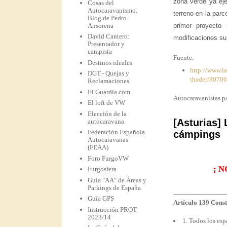
zona verde ya ej
Cosas del
Autocaravanismo.
terreno en la parc
Blog de Pedro
Ansorena
primer proyecto
David Cantero:
modificaciones su
Presentador y
campista
Fuente:
Destinos ideales
http://www.l
DGT.- Quejas y
thader/80706
Reclamaciones
El Guardia.com
Autocaravanistas po
El loft de VW
Elección de la
[Asturias]
autocaravana
Federación Española
cámpings
Autocaravanas
(FEAA)
Foro FurgoVW
¡ 
Furgosfera
Guía "AA" de Áreas y
Parkings de España
Guía GPS
Artículo 139 Const
Instrucción PROT
2023/14
1. Todos los esp