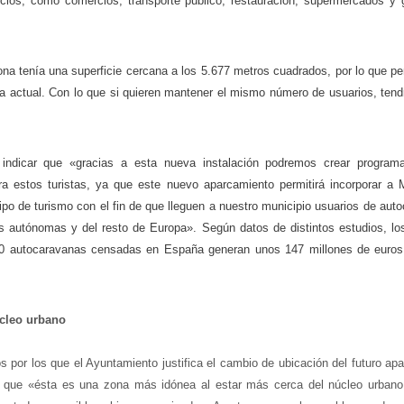
icios, como comercios, transporte público, restauración, supermercados y 
ona tenía una superficie cercana a los 5.677 metros cuadrados, por lo que p
la actual. Con lo que si quieren mantener el mismo número de usuarios, tend
indicar que «gracias a esta nueva instalación podremos crear program
a estos turistas, ya que este nuevo aparcamiento permitirá incorporar a 
tipo de turismo con el fin de que lleguen a nuestro municipio usuarios de au
 autónomas y del resto de Europa». Según datos de distintos estudios, lo
0 autocaravanas censadas en España generan unos 147 millones de euros 
.
úcleo urbano
s por los que el Ayuntamiento justifica el cambio de ubicación del futuro ap
 que «ésta es una zona más idónea al estar más cerca del núcleo urbano,