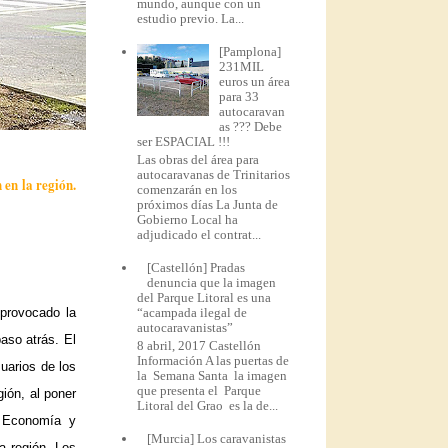
mundo, aunque con un
estudio previo. La...
[Pamplona]
231MIL
euros un área
para 33
autocaravan
as ??? Debe
ser ESPACIAL !!!
Las obras del área para
autocaravanas de Trinitarios
 en la región.
comenzarán en los
próximos días La Junta de
Gobierno Local ha
adjudicado el contrat...
[Castellón] Pradas
denuncia que la imagen
del Parque Litoral es una
“acampada ilegal de
provocado la
autocaravanistas”
aso atrás. El
8 abril, 2017 Castellón
Información A las puertas de
uarios de los
la Semana Santa la imagen
que presenta el Parque
ión, al poner
Litoral del Grao es la de...
e Economía y
[Murcia] Los caravanistas
a región. Los