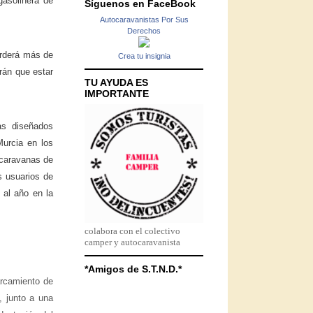
gasolinera de
Síguenos en FaceBook
Autocaravanistas Por Sus
Derechos
erderá más de
Crea tu insignia
rán que estar
TU AYUDA ES
IMPORTANTE
as diseñados
Murcia en los
tocaravanas de
s usuarios de
al año en la
colabora con el colectivo
camper y autocaravanista
*Amigos de S.T.N.D.*
arcamiento de
 junto a una