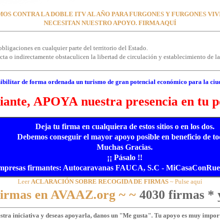
OS CONTRA LA DOBLE ITV AL AÑO PARA FURGONES Y FURGONES VI
NECESITAN NUESTRO APOYO. FIRMA AQUÍ
bligaciones en cualquier parte del territorio del Estado.
a o indirectamente obstaculicen la libertad de circulación y establecimiento de las
ibilitar de forma ordenada un turismo de gran potencial económico para la ciu
ante, APOYA nuestra presencia en tu p
Deja tu firma en cualquiera de estos sitios o en los dos.
Debemos conseguir el mayor apoyo posible en beneficio de to
Muchas Gracias.
¡¡ Pásalo !!
mpresas firmantes: Autocaravanas FAUCA, S.C - MiCasaConRueda
Leer
ACLARACIÓN SOBRE RECOGIDA DE FIRMAS
~ Pulse aquí
 firmas en AVAAZ.org ~ ~
4030 firmas * 
estra iniciativa y deseas apoyarla, danos un "Me gusta". Tu apoyo es muy import