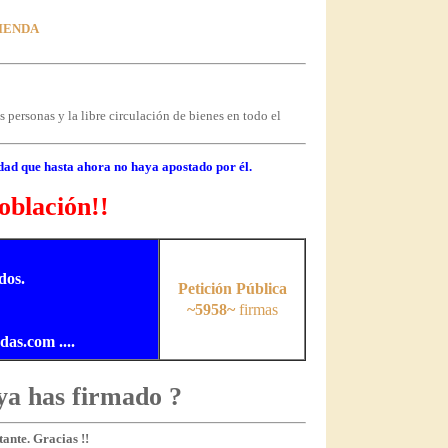
VIENDA
 personas y la libre circulación de bienes en todo el
dad que hasta ahora no haya apostado por él.
oblación!!
dos.
Petición Pública
~5958~
firmas
s.com ....
ya has firmado ?
ante. Gracias !!