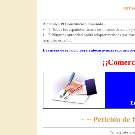
ESTAM
Artículo 139 Constitución Española.-
1. Todos los españoles tienen los mismos derechos y o
2. Ninguna autoridad podrá adoptar medidas que direct
territorio español.
Las áreas de servicio para autocaravanas suponen pos
¡¡Comerci
E
~ ~ Petición de
||
Si te gusta nu