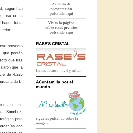
Artículo de
al, según han
presentación
pulsando aquí
etraso en la
 Thader fuera
Visita la página
sobre estos premios
terior.
pulsando aquí
RASE'S CRISTAL
uevo proyecto
s, que podrán
ecto que tras
alaron que la
Lunas de automovil y más...
icie de 4.225
urciana de El
ACenfamilia por el
mundo
erciales, los
ola Sánchez,
sígueles pulsando sobre la
ratégica para
imagen
cercanías con