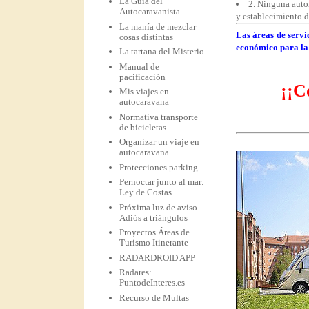
La Guía del
2. Ninguna autor
Autocaravanista
y establecimiento de
La manía de mezclar
Las áreas de servi
cosas distintas
económico para la 
La tartana del Misterio
Manual de
pacificación
¡¡C
Mis viajes en
autocaravana
Normativa transporte
de bicicletas
Organizar un viaje en
autocaravana
Protecciones parking
Pernoctar junto al mar:
Ley de Costas
Próxima luz de aviso.
Adiós a triángulos
Proyectos Áreas de
Turismo Itinerante
RADARDROID APP
Radares:
PuntodeInteres.es
Recurso de Multas