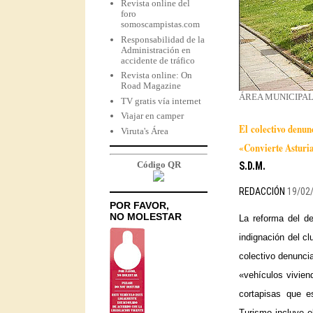
Revista online del
foro
somoscampistas.com
Responsabilidad de la
Administración en
accidente de tráfico
Revista online: On
Road Magazine
ÁREA MUNICIPAL
TV gratis vía internet
Viajar en camper
El colectivo denun
Viruta's Área
«Convierte Asturia
S.D.M.
Código QR
REDACCIÓN
19/02
POR FAVOR,
NO MOLESTAR
La reforma del d
indignación del c
colectivo denuncia
«vehículos vivien
cortapisas que e
Turismo incluye e