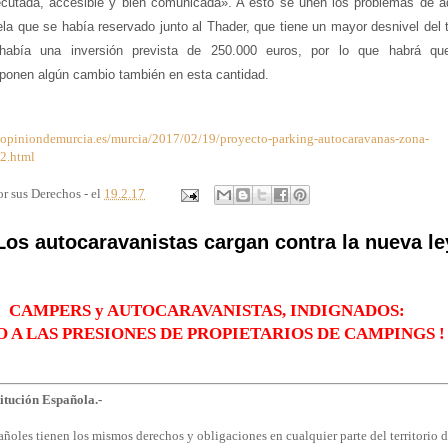
ecutada, accesible y bien comunicada». A esto se unen los problemas de a
ela que se había reservado junto al Thader, que tiene un mayor desnivel del 
 había una inversión prevista de 250.000 euros, por lo que habrá qu
ponen algún cambio también en esta cantidad.
aopiniondemurcia.es/murcia/2017/02/19/proyecto-parking-autocaravanas-zona-
2.html
r sus Derechos - el
19.2.17
 Los autocaravanistas cargan contra la nueva le
CAMPERS y AUTOCARAVANISTAS, INDIGNADOS:
NO A LAS PRESIONES DE PROPIETARIOS DE CAMPINGS !
itución Española.-
añoles tienen los mismos derechos y obligaciones en cualquier parte del territorio d