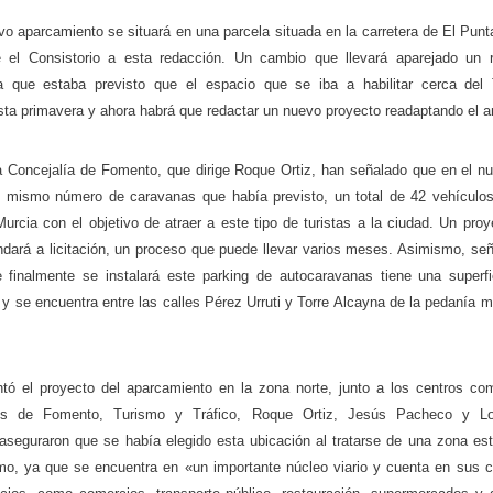
vo aparcamiento se situará en una parcela situada en la carretera de El Punt
 el Consistorio a esta redacción. Un cambio que llevará aparejado un r
 ya que estaba previsto que el espacio que se iba a habilitar cerca del
sta primavera y ahora habrá que redactar un nuevo proyecto readaptando el an
a Concejalía de Fomento, que dirige Roque Ortiz, han señalado que en el n
l mismo número de caravanas que había previsto, un total de 42 vehículo
urcia con el objetivo de atraer a este tipo de turistas a la ciudad. Un proy
dará a licitación, un proceso que puede llevar varios meses. Asimismo, señ
e finalmente se instalará este parking de autocaravanas tiene una superf
y se encuentra entre las calles Pérez Urruti y Torre Alcayna de la pedanía m
ó el proyecto del aparcamiento en la zona norte, junto a los centros com
les de Fomento, Turismo y Tráfico, Roque Ortiz, Jesús Pacheco y L
aseguraron que se había elegido esta ubicación al tratarse de una zona est
smo, ya que se encuentra en «un importante núcleo viario y cuenta en sus 