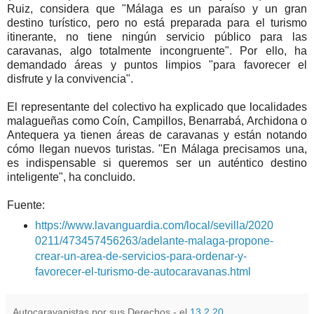
Ruiz, considera que "Málaga es un paraíso y un gran
destino turístico, pero no está preparada para el turismo
itinerante, no tiene ningún servicio público para las
caravanas, algo totalmente incongruente". Por ello, ha
demandado áreas y puntos limpios "para favorecer el
disfrute y la convivencia".
El representante del colectivo ha explicado que localidades
malagueñas como Coín, Campillos, Benarrabá, Archidona o
Antequera ya tienen áreas de caravanas y están notando
cómo llegan nuevos turistas. "En Málaga precisamos una,
es indispensable si queremos ser un auténtico destino
inteligente", ha concluido.
Fuente:
https://www.lavanguardia.com/local/sevilla/2020
0211/473457456263/adelante-malaga-propone-
crear-un-area-de-servicios-para-ordenar-y-
favorecer-el-turismo-de-autocaravanas.html
Autocaravanistas por sus Derechos - el
13.2.20