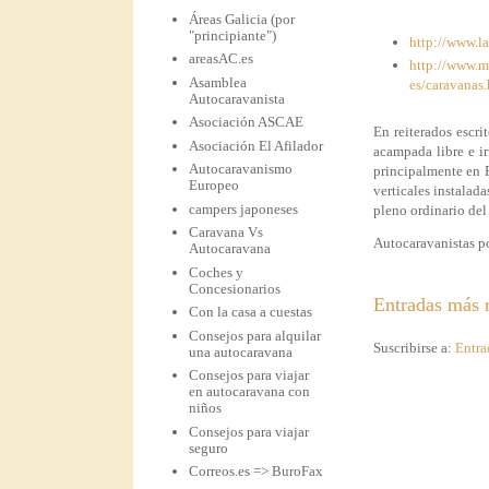
Áreas Galicia (por
"principiante")
http://www.l
areasAC.es
http://www.ma
Asamblea
es/caravanas.
Autocaravanista
Asociación ASCAE
En reiterados escr
Asociación El Afilador
acampada libre e i
Autocaravanismo
principalmente en 
Europeo
verticales instalad
campers japoneses
pleno ordinario del
Caravana Vs
Autocaravanistas po
Autocaravana
Coches y
Concesionarios
Entradas más r
Con la casa a cuestas
Consejos para alquilar
Suscribirse a:
Entra
una autocaravana
Consejos para viajar
en autocaravana con
niños
Consejos para viajar
seguro
Correos.es => BuroFax