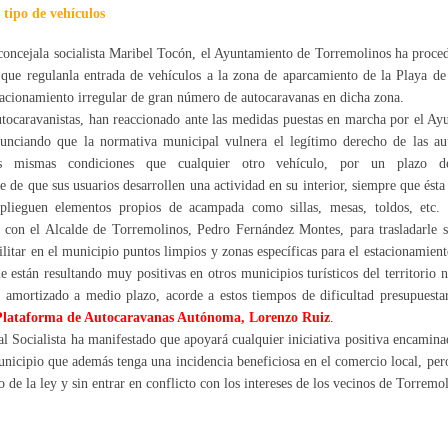
 tipo de vehículos
 concejala socialista Maribel Tocón, el Ayuntamiento de Torremolinos ha proced
s que regulanla entrada de vehículos a la zona de aparcamiento de la Playa d
tacionamiento irregular de gran número de autocaravanas en dicha zona.
tocaravanistas, han reaccionado ante las medidas puestas en marcha por el Ay
unciando que la normativa municipal vulnera el legítimo derecho de las au
as mismas condiciones que cualquier otro vehículo, por un plazo d
 de que sus usuarios desarrollen una actividad en su interior, siempre que ésta
splieguen elementos propios de acampada como sillas, mesas, toldos, etc.
a con el Alcalde de Torremolinos, Pedro Fernández Montes, para trasladarle s
litar en el municipio puntos limpios y zonas específicas para el estacionamien
e están resultando muy positivas en otros municipios turísticos del territorio 
 amortizado a medio plazo, acorde a estos tiempos de dificultad presupuestar
 Plataforma de Autocaravanas Autónoma, Lorenzo Ruiz
.
 Socialista ha manifestado que apoyará cualquier iniciativa positiva encamin
unicipio que además tenga una incidencia beneficiosa en el comercio local, pe
 de la ley y sin entrar en conflicto con los intereses de los vecinos de Torremo