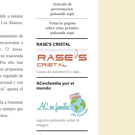
Artículo de
presentación
pulsando aquí
ido a instalar
e Los Álamos,
Visita la página
sobre estos premios
pulsando aquí
untamiento de
tocaravanas a
RASE'S CRISTAL
e 72 horas,
 no trascienda
 Por ello han
us propuestas
Lunas de automovil y más...
to regulado de
nacional y con
ACenfamilia por el
mundo
ia” apunta el
ada a fomentar
ro siempre que
linos.
sígueles pulsando sobre la
imagen