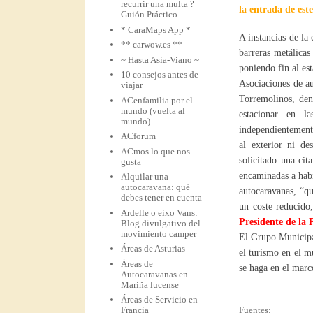
recurrir una multa ?
la entrada de este
Guión Práctico
* CaraMaps App *
A instancias de la
** carwow.es **
barreras metálica
~ Hasta Asia-Viano ~
poniendo fin al es
10 consejos antes de
Asociaciones de au
viajar
Torremolinos, den
ACenfamilia por el
mundo (vuelta al
estacionar en l
mundo)
independientemente
ACforum
al exterior ni de
ACmos lo que nos
solicitado una cit
gusta
encaminadas a habi
Alquilar una
autocaravana: qué
autocaravanas, “qu
debes tener en cuenta
un coste reducido,
Ardelle o eixo Vans:
Presidente de la
Blog divulgativo del
movimiento camper
El Grupo Municipal
Áreas de Asturias
el turismo en el m
Áreas de
se haga en el marco
Autocaravanas en
Mariña lucense
Áreas de Servicio en
Francia
Fuentes: