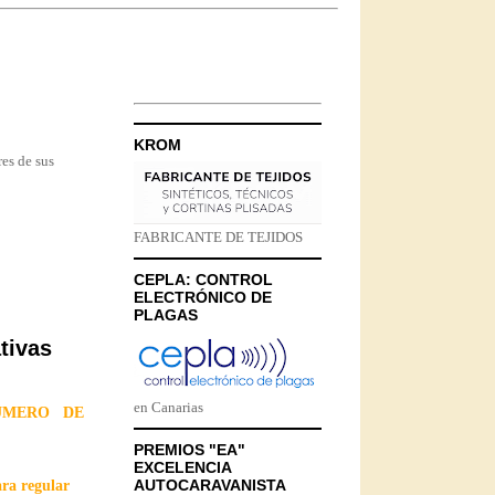
KROM
res de sus
FABRICANTE DE TEJIDOS
CEPLA: CONTROL
ELECTRÓNICO DE
PLAGAS
tivas
en Canarias
ÚMERO DE
PREMIOS "EA"
EXCELENCIA
AUTOCARAVANISTA
ara regular