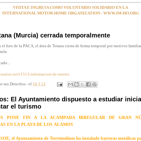
VISITA E INGRESA COMO VOLUNTARIO SOLIDARIO EN LA
INTERNATIONAL MOTOR-HOME ORGANIZATION - WWW.IM-HO.ORG
tana (Murcia) cerrada temporalmente
 el foro de la PACA, el área de Totana cierra de forma temporal por motivos familia
aula.
cado...
cussion.net/t1513-informacion-de-interes
r sus Derechos - el
16.3.12
os: El Ayuntamiento dispuesto a estudiar inicia
tar el turismo
OS PONE FIN A LA ACAMPADA IRREGULAR DE GRAN N
S EN LA PLAYA DE LOS ÁLAMOS
PSOE, el Ayuntamiento de Torremolinos ha instalado barreras metálicas p