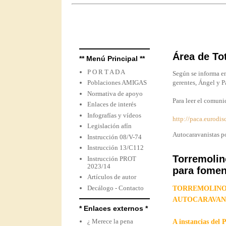
Área de To
** Menú Principal **
P O R T A D A
Según se informa en
Poblaciones AMIGAS
gerentes, Ángel y P
Normativa de apoyo
Para leer el comuni
Enlaces de interés
Infografías y vídeos
http://paca.eurodis
Legislación afín
Autocaravanistas po
Instrucción 08/V-74
Instrucción 13/C112
Torremolin
Instrucción PROT
2023/14
para fomen
Artículos de autor
Decálogo - Contacto
TORREMOLIN
AUTOCARAVANA
* Enlaces externos *
¿ Merece la pena
A instancias del 