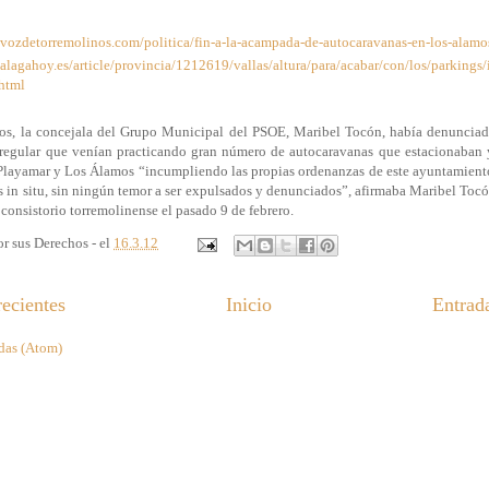
avozdetorremolinos.com/politica/fin-a-la-acampada-de-autocaravanas-en-los-alamo
lagahoy.es/article/provincia/1212619/vallas/altura/para/acabar/con/los/parkings/i
html
itos, la concejala del Grupo Municipal del PSOE, Maribel Tocón, había denunciad
rregular que venían practicando gran número de autocaravanas que estacionaban
Playamar y Los Álamos “incumpliendo las propias ordenanzas de este ayuntamiento
as in situ, sin ningún temor a ser expulsados y denunciados”, afirmaba Maribel Tocó
 consistorio torremolinense el pasado 9 de febrero.
r sus Derechos - el
16.3.12
ecientes
Inicio
Entrad
das (Atom)