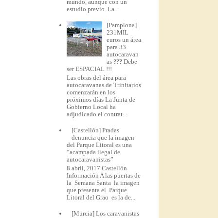
mundo, aunque con un
estudio previo. La...
[Pamplona]
231MIL
euros un área
para 33
autocaravan
as ??? Debe
ser ESPACIAL !!!
Las obras del área para
autocaravanas de Trinitarios
comenzarán en los
próximos días La Junta de
Gobierno Local ha
adjudicado el contrat...
[Castellón] Pradas
denuncia que la imagen
del Parque Litoral es una
“acampada ilegal de
autocaravanistas”
8 abril, 2017 Castellón
Información A las puertas de
la Semana Santa la imagen
que presenta el Parque
Litoral del Grao es la de...
[Murcia] Los caravanistas