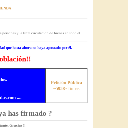
VIENDA
 personas y la libre circulación de bienes en todo el
dad que hasta ahora no haya apostado por él.
oblación!!
dos.
Petición Pública
~5958~
firmas
s.com ....
ya has firmado ?
ante. Gracias !!