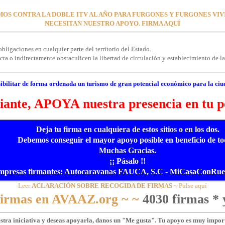
OS CONTRA LA DOBLE ITV AL AÑO PARA FURGONES Y FURGONES VI
NECESITAN NUESTRO APOYO. FIRMA AQUÍ
bligaciones en cualquier parte del territorio del Estado.
a o indirectamente obstaculicen la libertad de circulación y establecimiento de las
ibilitar de forma ordenada un turismo de gran potencial económico para la ciu
ante, APOYA nuestra presencia en tu p
Deja tu firma en cualquiera de estos sitios o en los dos.
Debemos conseguir el mayor apoyo posible en beneficio de to
Muchas Gracias.
¡¡ Pásalo !!
mpresas firmantes: Autocaravanas FAUCA, S.C - MiCasaConRueda
Leer
ACLARACIÓN SOBRE RECOGIDA DE FIRMAS
~ Pulse aquí
 firmas en AVAAZ.org ~ ~
4030 firmas * 
estra iniciativa y deseas apoyarla, danos un "Me gusta". Tu apoyo es muy import