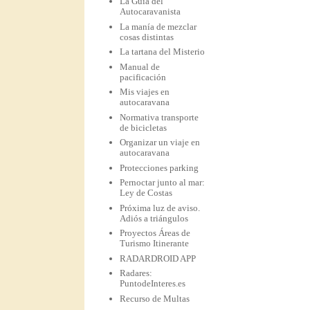
La Guía del
Autocaravanista
La manía de mezclar
cosas distintas
La tartana del Misterio
Manual de
pacificación
Mis viajes en
autocaravana
Normativa transporte
de bicicletas
Organizar un viaje en
autocaravana
Protecciones parking
Pernoctar junto al mar:
Ley de Costas
Próxima luz de aviso.
Adiós a triángulos
Proyectos Áreas de
Turismo Itinerante
RADARDROID APP
Radares:
PuntodeInteres.es
Recurso de Multas