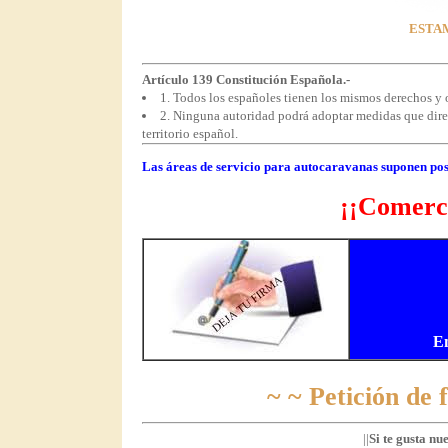
ESTAM
Artículo 139 Constitución Española.-
1. Todos los españoles tienen los mismos derechos y o
2. Ninguna autoridad podrá adoptar medidas que direct
territorio español.
Las áreas de servicio para autocaravanas suponen pos
¡¡Comerci
E
~ ~ Petición de
||
Si te gusta nu