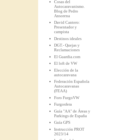
Cosas del
Autocaravanismo.
Blog de Pedro
Ansorena
David Cantero:
Presentador y
campista
Destinos ideales
DGT.- Quejas y
Reclamaciones
El Guardia.com
El loft de VW
Elección de la
autocaravana
Federación Española
Autocaravanas
(FEAA)
Foro FurgoVW
Furgosfera
Guía "AA" de Áreas y
Parkings de España
Guía GPS
Instrucción PROT
2023/14