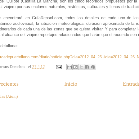
del Quijote (Castilla La Mancha) son los cinco recorridos propuestos por la
l viajero por sus enclaves naturales, históricos, culturales y llenos de tradici
o encontrará, en GuíaRepsol.com, todos los detalles de cada uno de los
tenido audiovisual, la situación meteorológica, duración aproximada de la r
inerarios de cada una de las zonas que se quiera visitar. Y para completar l
l alcance del viajero reportajes relacionados que harán que el recorrido sea i
detalladas...
arcadepuertollano.com/diario/noticia.php?dia=2012_04_26¬icia=2012_04_26_
r sus Derechos - el
27.4.12
ecientes
Inicio
Entrad
das (Atom)