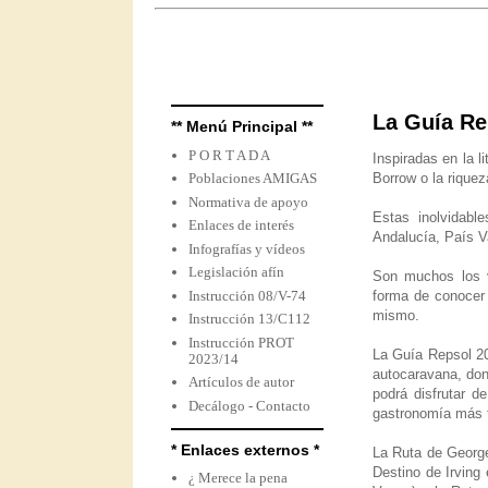
La Guía Re
** Menú Principal **
P O R T A D A
Inspiradas en la li
Poblaciones AMIGAS
Borrow o la riquez
Normativa de apoyo
Estas inolvidabl
Enlaces de interés
Andalucía, País V
Infografías y vídeos
Legislación afín
Son muchos los v
Instrucción 08/V-74
forma de conocer 
mismo.
Instrucción 13/C112
Instrucción PROT
La Guía Repsol 201
2023/14
autocaravana, dond
Artículos de autor
podrá disfrutar de
Decálogo - Contacto
gastronomía más t
* Enlaces externos *
La Ruta de George
Destino de Irving
¿ Merece la pena