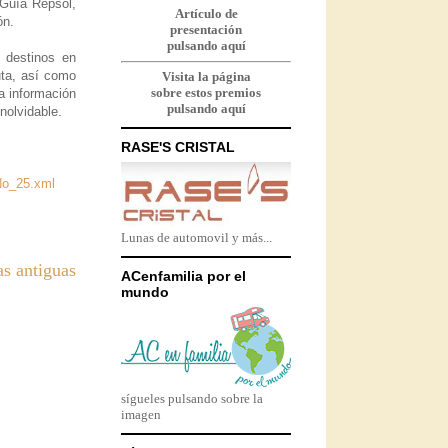
 Guía Repsol,
Artículo de
ón.
presentación
pulsando aquí
 destinos en
uta, así como
Visita la página
sobre estos premios
a información
pulsando aquí
nolvidable.
RASE'S CRISTAL
No_25.xml
Lunas de automovil y más...
as antiguas
ACenfamilia por el
mundo
sígueles pulsando sobre la
imagen