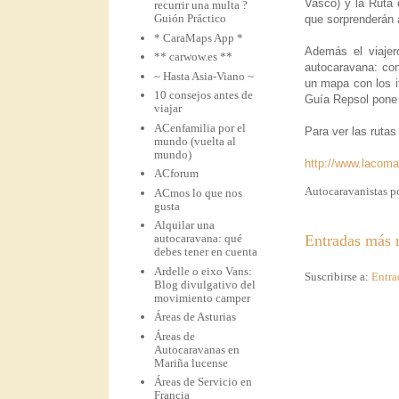
Vasco) y la Ruta 
recurrir una multa ?
Guión Práctico
que sorprenderán a
* CaraMaps App *
Además el viajer
** carwow.es **
autocaravana: con
~ Hasta Asia-Viano ~
un mapa con los it
10 consejos antes de
Guía Repsol pone a
viajar
ACenfamilia por el
Para ver las rutas 
mundo (vuelta al
mundo)
http://www.lacom
ACforum
Autocaravanistas po
ACmos lo que nos
gusta
Alquilar una
autocaravana: qué
Entradas más r
debes tener en cuenta
Ardelle o eixo Vans:
Suscribirse a:
Entra
Blog divulgativo del
movimiento camper
Áreas de Asturias
Áreas de
Autocaravanas en
Mariña lucense
Áreas de Servicio en
Francia