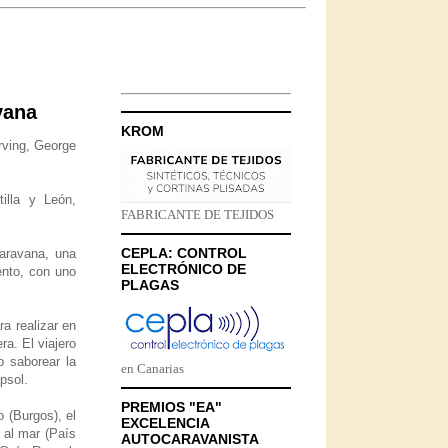
vana
KROM
Irving, George
illa y León,
FABRICANTE DE TEJIDOS
CEPLA: CONTROL
aravana, una
ELECTRÓNICO DE
ento, con uno
PLAGAS
a realizar en
a. El viajero
o saborear la
en Canarias
psol.
PREMIOS "EA"
 (Burgos), el
EXCELENCIA
 al mar (País
AUTOCARAVANISTA