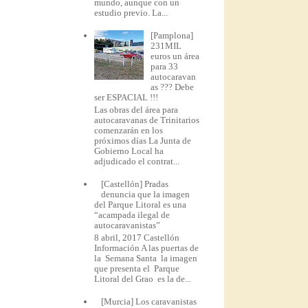
mundo, aunque con un
estudio previo. La...
[Pamplona]
231MIL
euros un área
para 33
autocaravan
as ??? Debe
ser ESPACIAL !!!
Las obras del área para
autocaravanas de Trinitarios
comenzarán en los
próximos días La Junta de
Gobierno Local ha
adjudicado el contrat...
[Castellón] Pradas
denuncia que la imagen
del Parque Litoral es una
“acampada ilegal de
autocaravanistas”
8 abril, 2017 Castellón
Información A las puertas de
la Semana Santa la imagen
que presenta el Parque
Litoral del Grao es la de...
[Murcia] Los caravanistas