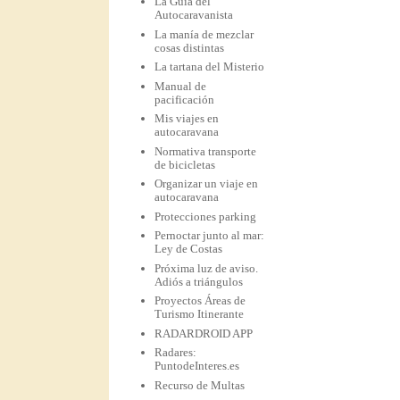
La Guía del
Autocaravanista
La manía de mezclar
cosas distintas
La tartana del Misterio
Manual de
pacificación
Mis viajes en
autocaravana
Normativa transporte
de bicicletas
Organizar un viaje en
autocaravana
Protecciones parking
Pernoctar junto al mar:
Ley de Costas
Próxima luz de aviso.
Adiós a triángulos
Proyectos Áreas de
Turismo Itinerante
RADARDROID APP
Radares:
PuntodeInteres.es
Recurso de Multas