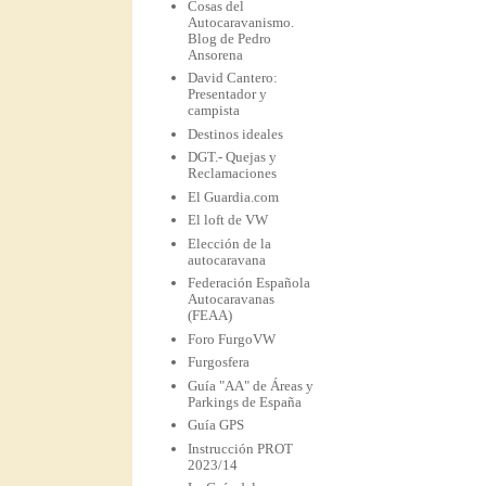
Cosas del
Autocaravanismo.
Blog de Pedro
Ansorena
David Cantero:
Presentador y
campista
Destinos ideales
DGT.- Quejas y
Reclamaciones
El Guardia.com
El loft de VW
Elección de la
autocaravana
Federación Española
Autocaravanas
(FEAA)
Foro FurgoVW
Furgosfera
Guía "AA" de Áreas y
Parkings de España
Guía GPS
Instrucción PROT
2023/14