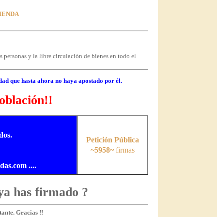
VIENDA
 personas y la libre circulación de bienes en todo el
dad que hasta ahora no haya apostado por él.
oblación!!
dos.
Petición Pública
~5958~
firmas
s.com ....
ya has firmado ?
ante. Gracias !!