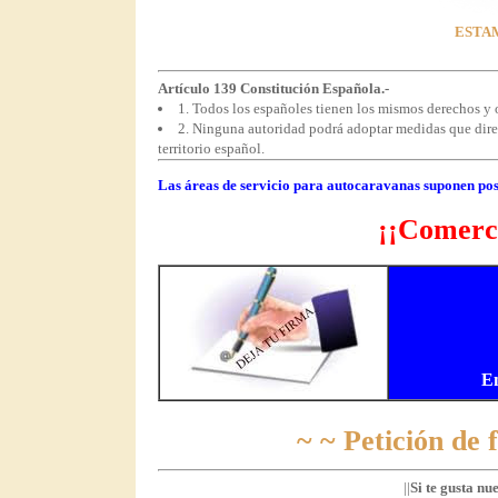
ESTAM
Artículo 139 Constitución Española.-
1. Todos los españoles tienen los mismos derechos y o
2. Ninguna autoridad podrá adoptar medidas que direct
territorio español.
Las áreas de servicio para autocaravanas suponen pos
¡¡Comerci
E
~ ~ Petición de
||
Si te gusta nu