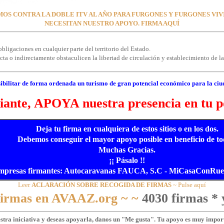
OS CONTRA LA DOBLE ITV AL AÑO PARA FURGONES Y FURGONES VI
NECESITAN NUESTRO APOYO. FIRMA AQUÍ
bligaciones en cualquier parte del territorio del Estado.
a o indirectamente obstaculicen la libertad de circulación y establecimiento de las
ibilitar de forma ordenada un turismo de gran potencial económico para la ciu
ante, APOYA nuestra presencia en tu p
Deja tu firma en cualquiera de estos sitios o en los dos.
Debemos conseguir el mayor apoyo posible en beneficio de to
Muchas Gracias.
¡¡ Pásalo !!
mpresas firmantes: Autocaravanas FAUCA, S.C - MiCasaConRueda
Leer
ACLARACIÓN SOBRE RECOGIDA DE FIRMAS
~ Pulse aquí
 firmas en AVAAZ.org ~ ~
4030 firmas * 
estra iniciativa y deseas apoyarla, danos un "Me gusta". Tu apoyo es muy import