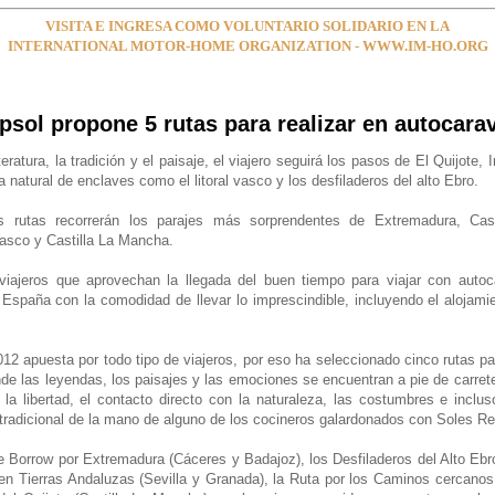
VISITA E INGRESA COMO VOLUNTARIO SOLIDARIO EN LA
INTERNATIONAL MOTOR-HOME ORGANIZATION - WWW.IM-HO.ORG
psol propone 5 rutas para realizar en autocara
teratura, la tradición y el paisaje, el viajero seguirá los pasos de El Quijote, 
a natural de enclaves como el litoral vasco y los desfiladeros del alto Ebro.
es rutas recorrerán los parajes más sorprendentes de Extremadura, Cast
asco y Castilla La Mancha.
iajeros que aprovechan la llegada del buen tiempo para viajar con autoc
España con la comodidad de llevar lo imprescindible, incluyendo el alojami
2 apuesta por todo tipo de viajeros, por eso ha seleccionado cinco rutas par
e las leyendas, los paisajes y las emociones se encuentran a pie de carreter
 la libertad, el contacto directo con la naturaleza, las costumbres e inclus
radicional de la mano de alguno de los cocineros galardonados con Soles Re
 Borrow por Extremadura (Cáceres y Badajoz), los Desfiladeros del Alto Ebro
 en Tierras Andaluzas (Sevilla y Granada), la Ruta por los Caminos cercanos