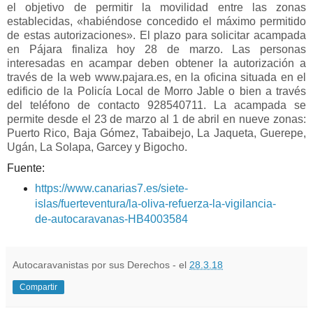
el objetivo de permitir la movilidad entre las zonas
establecidas, «habiéndose concedido el máximo permitido
de estas autorizaciones». El plazo para solicitar acampada
en Pájara finaliza hoy 28 de marzo. Las personas
interesadas en acampar deben obtener la autorización a
través de la web www.pajara.es, en la oficina situada en el
edificio de la Policía Local de Morro Jable o bien a través
del teléfono de contacto 928540711. La acampada se
permite desde el 23 de marzo al 1 de abril en nueve zonas:
Puerto Rico, Baja Gómez, Tabaibejo, La Jaqueta, Guerepe,
Ugán, La Solapa, Garcey y Bigocho.
Fuente:
https://www.canarias7.es/siete-
islas/fuerteventura/la-oliva-refuerza-la-vigilancia-
de-autocaravanas-HB4003584
Autocaravanistas por sus Derechos - el
28.3.18
Compartir