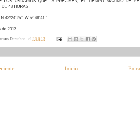
DE LOS USUARIOS QUE LA PRECISEN, EL TIEMPO MAXIMO DE P
 DE 48 HORAS.
43º24´25´´ W 5º 48´41´´
o de 2013
r sus Derechos - el
26.6.13
eciente
Inicio
Entra