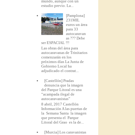
mundo, aunque con un
estudio previo. La...
[Pamplona]
231MIL
euros un área
para 33
autocaravan
as ??? Debe
ser ESPACIAL !!!
Las obras del área para
autocaravanas de Trinitarios
comenzarán en los
próximos días La Junta de
Gobierno Local ha
adjudicado el contrat...
[Castellón] Pradas
denuncia que la imagen
del Parque Litoral es una
“acampada ilegal de
autocaravanistas”
8 abril, 2017 Castellón
Información A las puertas de
la Semana Santa la imagen
que presenta el Parque
Litoral del Grao es la de...
[Murcia] Los caravanistas