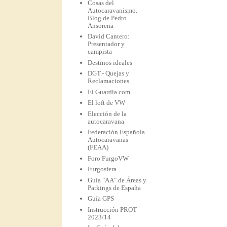
Cosas del
Autocaravanismo.
Blog de Pedro
Ansorena
David Cantero:
Presentador y
campista
Destinos ideales
DGT.- Quejas y
Reclamaciones
El Guardia.com
El loft de VW
Elección de la
autocaravana
Federación Española
Autocaravanas
(FEAA)
Foro FurgoVW
Furgosfera
Guía "AA" de Áreas y
Parkings de España
Guía GPS
Instrucción PROT
2023/14