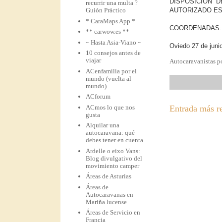
DISPOSICIÓN 
recurrir una multa ?
Guión Práctico
AUTORIZADO ES
* CaraMaps App *
COORDENADAS: N 
** carwow.es **
~ Hasta Asia-Viano ~
Oviedo 27 de juni
10 consejos antes de
viajar
Autocaravanistas po
ACenfamilia por el
mundo (vuelta al
mundo)
ACforum
ACmos lo que nos
Entrada más r
gusta
Alquilar una
autocaravana: qué
debes tener en cuenta
Ardelle o eixo Vans:
Blog divulgativo del
movimiento camper
Áreas de Asturias
Áreas de
Autocaravanas en
Mariña lucense
Áreas de Servicio en
Francia