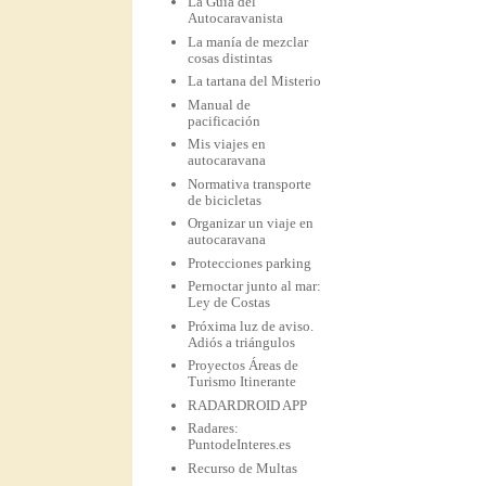
La Guía del
Autocaravanista
La manía de mezclar
cosas distintas
La tartana del Misterio
Manual de
pacificación
Mis viajes en
autocaravana
Normativa transporte
de bicicletas
Organizar un viaje en
autocaravana
Protecciones parking
Pernoctar junto al mar:
Ley de Costas
Próxima luz de aviso.
Adiós a triángulos
Proyectos Áreas de
Turismo Itinerante
RADARDROID APP
Radares:
PuntodeInteres.es
Recurso de Multas