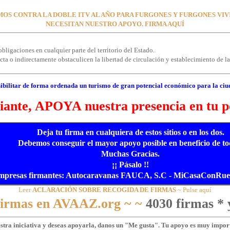
OS CONTRA LA DOBLE ITV AL AÑO PARA FURGONES Y FURGONES VI
NECESITAN NUESTRO APOYO. FIRMA AQUÍ
bligaciones en cualquier parte del territorio del Estado.
a o indirectamente obstaculicen la libertad de circulación y establecimiento de las
ibilitar de forma ordenada un turismo de gran potencial económico para la ciu
ante, APOYA nuestra presencia en tu p
Deja tu firma en cualquiera de estos sitios o en los dos.
Debemos conseguir el mayor apoyo posible en beneficio de to
Muchas Gracias.
¡¡ Pásalo !!
mpresas firmantes: Autocaravanas FAUCA, S.C - MiCasaConRueda
Leer
ACLARACIÓN SOBRE RECOGIDA DE FIRMAS
~ Pulse aquí
 firmas en AVAAZ.org ~ ~
4030 firmas * 
estra iniciativa y deseas apoyarla, danos un "Me gusta". Tu apoyo es muy import