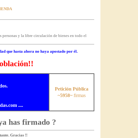
VIENDA
 personas y la libre circulación de bienes en todo el
dad que hasta ahora no haya apostado por él.
oblación!!
dos.
Petición Pública
~5958~
firmas
s.com ....
ya has firmado ?
ante. Gracias !!