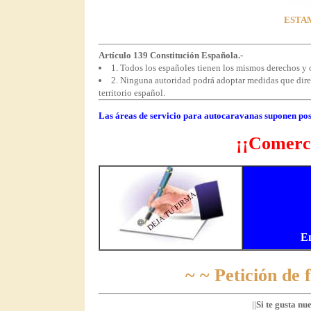
ESTAM
Artículo 139 Constitución Española.-
1. Todos los españoles tienen los mismos derechos y o
2. Ninguna autoridad podrá adoptar medidas que direct
territorio español.
Las áreas de servicio para autocaravanas suponen pos
¡¡Comerci
E
~ ~ Petición de
||
Si te gusta nu