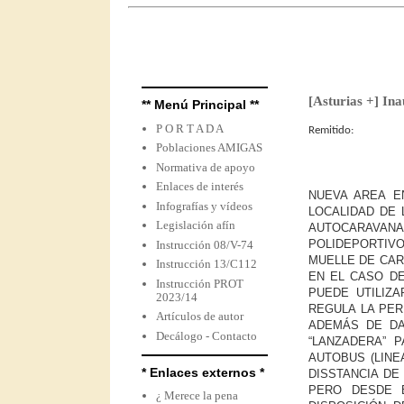
[Asturias +] In
** Menú Principal **
P O R T A D A
Remitido:
Poblaciones AMIGAS
Normativa de apoyo
Enlaces de interés
NUEVA AREA E
Infografías y vídeos
LOCALIDAD DE
Legislación afín
AUTOCARAVAN
POLIDEPORTIVO
Instrucción 08/V-74
MUELLE DE CAR
Instrucción 13/C112
EN EL CASO D
Instrucción PROT
PUEDE UTILIZ
2023/14
REGULA LA PER
Artículos de autor
ADEMÁS DE DA
Decálogo - Contacto
“LANZADERA” 
AUTOBUS (LINE
* Enlaces externos *
DISSTANCIA DE
PERO DESDE 
¿ Merece la pena