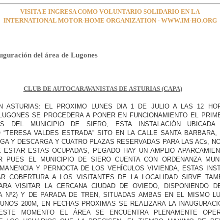
VISITA E INGRESA COMO VOLUNTARIO SOLIDARIO EN LA
INTERNATIONAL MOTOR-HOME ORGANIZATION - WWW.IM-HO.ORG
auguración del área de Lugones
CLUB DE AUTOCARAVANISTAS DE ASTURIAS (CAPA)
N ASTURIAS: EL PROXIMO LUNES DIA 1 DE JULIO A LAS 12 HO
 LUGONES SE PROCEDERA A PONER EN FUNCIONAMIENTO EL PRIM
AS DEL MUNICIPIO DE SIERO, ESTA INSTALACIÓN UBICADA
 “TERESA VALDES ESTRADA” SITO EN LA CALLE SANTA BARBARA,
GA Y DESCARGA Y CUATRO PLAZAS RESERVADAS PARA LAS ACs, N
E ESTAR ESTAS OCUPADAS, PEGADO HAY UN AMPLIO APARCAMIE
AR PUES EL MUNICIPIO DE SIERO CUENTA CON ORDENANZA MUN
MANENCIA Y PERNOCTA DE LOS VEHÍCULOS VIVIENDA, ESTAS INS
R COBERTURA A LOS VISITANTES DE LA LOCALIDAD SIRVE TA
PARA VISITAR LA CERCANA CIUDAD DE OVIEDO, DISPONIENDO D
A Nº2) Y DE PARADA DE TREN, SITUADAS AMBAS EN EL MISMO L
 UNOS 200M, EN FECHAS PROXIMAS SE REALIZARA LA INAUGURACIÓ
ESTE MOMENTO EL ÁREA SE ENCUENTRA PLENAMENTE OPER