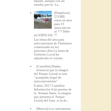
mundo, aunque con un
estudio previo. La...
[Pamplona]
231MIL
euros un área
para 33
autocaravan
as ??? Debe
ser ESPACIAL !!!
Las obras del área para
autocaravanas de Trinitarios
comenzarán en los
próximos días La Junta de
Gobierno Local ha
adjudicado el contrat...
[Castellón] Pradas
denuncia que la imagen
del Parque Litoral es una
“acampada ilegal de
autocaravanistas”
8 abril, 2017 Castellón
Información A las puertas de
la Semana Santa la imagen
que presenta el Parque
Litoral del Grao es la de...
[Murcia] Los caravanistas