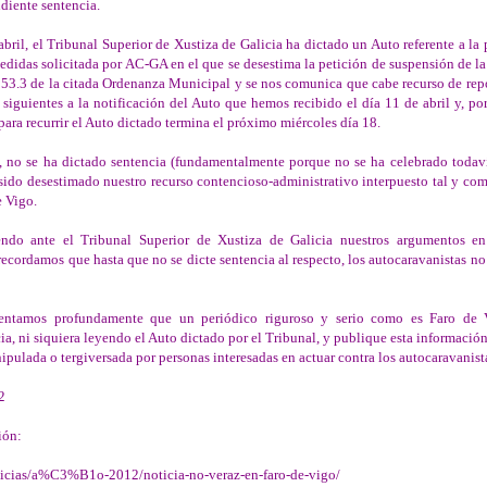
ndiente sentencia.
abril, el Tribunal Superior de Xustiza de Galicia ha dictado un Auto referente a la
didas solicitada por AC-GA en el que se desestima la petición de suspensión de la
y 53.3 de la citada Ordenanza Municipal y se nos comunica que cabe recurso de rep
 siguientes a la notificación del Auto que hemos recibido el día 11 de abril y, por
ara recurrir el Auto dictado termina el próximo miércoles día 18.
no se ha dictado sentencia (fundamentalmente porque no se ha celebrado todavía
 sido desestimado nuestro recurso contencioso-administrativo interpuesto tal y com
e Vigo.
ndo ante el Tribunal Superior de Xustiza de Galicia nuestros argumentos en
recordamos que hasta que no se dicte sentencia al respecto, los autocaravanistas n
ntamos profundamente que un periódico riguroso y serio como es Faro de 
cia, ni siquiera leyendo el Auto dictado por el Tribunal, y publique esta informació
ipulada o tergiversada por personas interesadas en actuar contra los autocaravanist
2
ión:
oticias/a%C3%B1o-2012/noticia-no-veraz-en-faro-de-vigo/