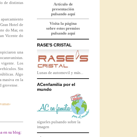
o de distintas
Artículo de
presentación
pulsando aquí
l aparcamiento
Visita la página
l Gran Hotel de
sobre estos premios
nte do Mar, en
pulsando aquí
San Vicente do
RASE'S CRISTAL
ropiciaron una
ocaravanistas.
 vigente. Los
vehículos. Sin
Lunas de automovil y más...
públicas. Algo
a masiva en la
ACenfamilia por el
ad grovense.
mundo
avanas-
sígueles pulsando sobre la
imagen
a en su blog: