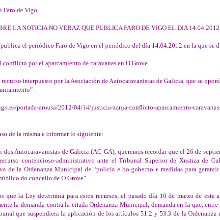
n Faro de Vigo.
E LA NOTICIA NO VERAZ QUE PUBLICA FARO DE VIGO EL DIA 14.04.2012
e publica el periódico Faro de Vigo en el periódico del día 14.04.2012 en la que se d
el conflicto por el aparcamiento de caravanas en O Grove.
l recurso interpuesto por la Asociación de Autocaravanistas de Galicia, que se oponí
yuntamiento” .
igo.es/portada-arousa/2012/04/14/justicia-zanja-conflicto-aparcamiento-caravanas
aso de la misma e informar lo siguiente:
n dos Autocaravanistas de Galicia (AC-GA), queremos recordar que el 26 de septi
ecurso contencioso-administrativo ante el Tribunal Superior de Xustiza de Gal
iva de la Ordenanza Municipal de “policía e bo goberno e medidas para garanti
público do concello de O Grove”.
os que la Ley determina para estos recursos, el pasado día 10 de marzo de este
ente la demanda contra la citada Ordenanza Municipal, demanda en la que, entre o
ibunal que suspendiera la aplicación de los artículos 51.2 y 53.3 de la Ordenanza 