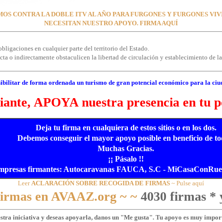
OS CONTRA LA DOBLE ITV AL AÑO PARA FURGONES Y FURGONES VI
NECESITAN NUESTRO APOYO. FIRMA AQUÍ
bligaciones en cualquier parte del territorio del Estado.
a o indirectamente obstaculicen la libertad de circulación y establecimiento de las
ibilitar de forma ordenada un turismo de gran potencial económico para la ciu
ante, APOYA nuestra presencia en tu p
Deja tu firma en cualquiera de estos sitios o en los dos.
Debemos conseguir el mayor apoyo posible en beneficio de to
Muchas Gracias.
¡¡ Pásalo !!
mpresas firmantes: Autocaravanas FAUCA, S.C - MiCasaConRueda
Leer
ACLARACIÓN SOBRE RECOGIDA DE FIRMAS
~ Pulse aquí
 firmas en AVAAZ.org ~ ~
4030 firmas * 
estra iniciativa y deseas apoyarla, danos un "Me gusta". Tu apoyo es muy import