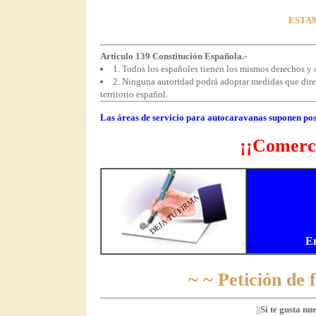
ESTAM
Artículo 139 Constitución Española.-
1. Todos los españoles tienen los mismos derechos y o
2. Ninguna autoridad podrá adoptar medidas que direct
territorio español.
Las áreas de servicio para autocaravanas suponen pos
¡¡Comerci
E
~ ~ Petición de
||
Si te gusta nu