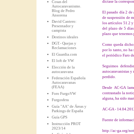
dictase la correspo
Cosas del
Autocaravanismo.
Blog de Pedro
El pasado día 2 de 
Ansorena
de suspensión de me
David Cantero:
los artículos 51.2 
Presentador y
del plazo de 5 días
campista
plazo que tenemos p
Destinos ideales
DGT.- Quejas y
Como queda dicho, 
Reclamaciones
por lo tanto, no ha
El Guardia.com
el periódico Faro d
El loft de VW
Seguimos defendie
Elección de la
autocaravanistas y 
autocaravana
perdido.
Federación Española
Autocaravanas
(FEAA)
Desde AC-GA lame
contrastado la noti
Foro FurgoVW
alguna, ha sido man
Furgosfera
Guía "AA" de Áreas y
AC-GA - 14.04.201
Parkings de España
Guía GPS
Fuente de informac
Instrucción PROT
2023/14
http://ac-ga.org/n