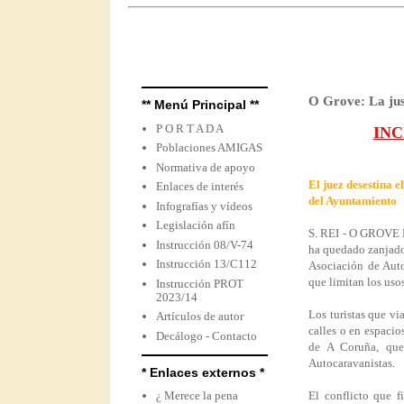
O Grove: La jus
** Menú Principal **
P O R T A D A
INC
Poblaciones AMIGAS
Normativa de apoyo
El juez desestina e
Enlaces de interés
del Ayuntamiento
Infografías y vídeos
Legislación afín
S. REI - O GROVE E
Instrucción 08/V-74
ha quedado zanjado.
Instrucción 13/C112
Asociación de Auto
que limitan los uso
Instrucción PROT
2023/14
Los turistas que vi
Artículos de autor
calles o en espacio
Decálogo - Contacto
de A Coruña, que
Autocaravanistas.
* Enlaces externos *
¿ Merece la pena
El conflicto que f