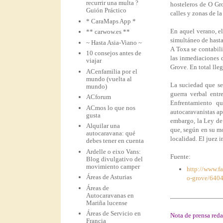
recurrir una multa ?
hosteleros de O Gr
Guión Práctico
calles y zonas de la
* CaraMaps App *
En aquel verano, el
** carwow.es **
simultáneo de hasta
~ Hasta Asia-Viano ~
A Toxa se contabili
10 consejos antes de
las inmediaciones 
viajar
Grove. En total lle
ACenfamilia por el
mundo (vuelta al
La suciedad que se 
mundo)
guerra verbal entr
ACforum
Enfrentamiento qu
ACmos lo que nos
autocaravanistas ap
gusta
embargo, la Ley de
Alquilar una
que, según en su m
autocaravana: qué
localidad. El juez i
debes tener en cuenta
Ardelle o eixo Vans:
Fuente:
Blog divulgativo del
movimiento camper
http://www.fa
Áreas de Asturias
o-grove/6404
Áreas de
Autocaravanas en
Mariña lucense
Áreas de Servicio en
Nota de prensa reda
Francia