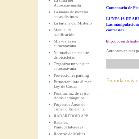
La Guía del
Autocaravanista
Comentario de Pe
La manía de mezclar
cosas distintas
LUNES 16 DE ABR
La tartana del Misterio
Las manipulaciones
Manual de
contrastar.
pacificación
Mis viajes en
http://cosasdelaut
autocaravana
Autocaravanistas po
Normativa transporte
de bicicletas
Organizar un viaje en
autocaravana
Protecciones parking
Entrada más r
Pernoctar junto al mar:
Ley de Costas
Próxima luz de aviso.
Adiós a triángulos
Proyectos Áreas de
Turismo Itinerante
RADARDROID APP
Radares:
PuntodeInteres.es
Recurso de Multas