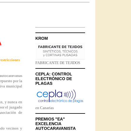
KROM
A
restricciones
FABRICANTE DE TEJIDOS
CEPLA: CONTROL
 autocaravanas
ELECTRÓNICO DE
erpuesto por la
PLAGAS
tiva municipal
in, y nunca en
por el juzgado
en Canarias
Asociación de
PREMIOS "EA"
EXCELENCIA
ando vecinos y
AUTOCARAVANISTA