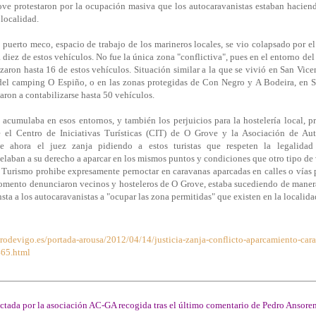
ove protestaron por la ocupación masiva que los autocaravanistas estaban haciend
 localidad.
 puerto meco, espacio de trabajo de los marineros locales, se vio colapsado por e
 diez de estos vehículos. No fue la única zona "conflictiva", pues en el entorno de
zaron hasta 16 de estos vehículos. Situación similar a la que se vivió en San Vice
del camping O Espiño, o en las zonas protegidas de Con Negro y A Bodeira, en 
garon a contabilizarse hasta 50 vehículos.
acumulaba en esos entornos, y también los perjuicios para la hostelería local, p
e el Centro de Iniciativas Turísticas (CIT) de O Grove y la Asociación de Aut
e ahora el juez zanja pidiendo a estos turistas que respeten la legalidad
elaban a su derecho a aparcar en los mismos puntos y condiciones que otro tipo de 
 Turismo prohibe expresamente pernoctar en caravanas aparcadas en calles o vías 
omento denunciaron vecinos y hosteleros de O Grove, estaba sucediendo de maner
nsta a los autocaravanistas a "ocupar las zona permitidas" que existen en la localid
rodevigo.es/portada-arousa/2012/04/14/justicia-zanja-conflicto-aparcamiento-car
65.html
ctada por la asociación AC-GA recogida tras el último comentario de Pedro Ansoren