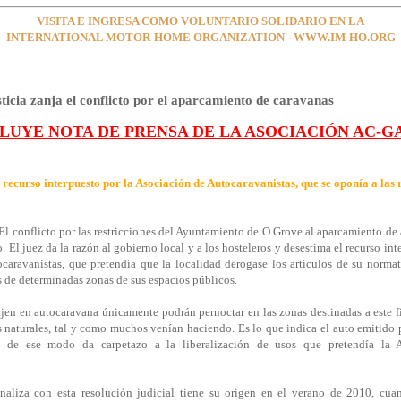
VISITA E INGRESA COMO VOLUNTARIO SOLIDARIO EN LA
INTERNATIONAL MOTOR-HOME ORGANIZATION - WWW.IM-HO.ORG
ticia zanja el conflicto por el aparcamiento de caravanas
LUYE NOTA DE PRENSA DE LA ASOCIACIÓN AC-G
l recurso interpuesto por la Asociación de Autocaravanistas, que se oponía a las 
l conflicto por las restricciones del Ayuntamiento de O Grove al aparcamiento de
 El juez da la razón al gobierno local y a los hosteleros y desestima el recurso int
caravanistas, que pretendía que la localidad derogase los artículos de su norma
s de determinadas zonas de sus espacios públicos.
ajen en autocaravana únicamente podrán pernoctar en las zonas destinadas a este f
s naturales, tal y como muchos venían haciendo. Es lo que indica el auto emitido 
 de ese modo da carpetazo a la liberalización de usos que pretendía la 
inaliza con esta resolución judicial tiene su origen en el verano de 2010, cu