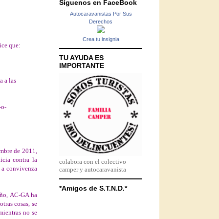
Síguenos en FaceBook
Autocaravanistas Por Sus
Derechos
Crea tu insignia
ice que:
TU AYUDA ES
IMPORTANTE
a a las
-o-
embre de 2011,
icia contra la
colabora con el colectivo
r a convivenza
camper y autocaravanista
*Amigos de S.T.N.D.*
 año, AC-GA ha
tras cosas, se
mientras no se