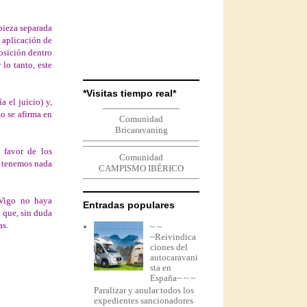
 pieza separada
 aplicación de
osición dentro
 lo tanto, este
*Visitas tiempo real*
 el juicio) y,
o se afirma en
Comunidad
Bricaravaning
 favor de los
Comunidad
o tenemos nada
CAMPISMO IBÉRICO
Vigo no haya
Entradas populares
n que, sin duda
as.
~ ~
~Reivindica
ciones del
autocaravani
sta en
España~ ~ ~
Paralizar y anular todos los
expedientes sancionadores