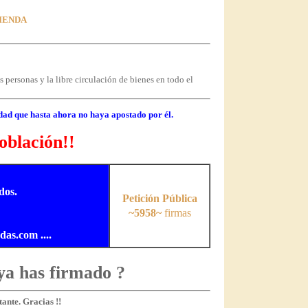
VIENDA
 personas y la libre circulación de bienes en todo el
dad que hasta ahora no haya apostado por él.
oblación!!
dos.
Petición Pública
~5958~
firmas
s.com ....
ya has firmado ?
ante. Gracias !!