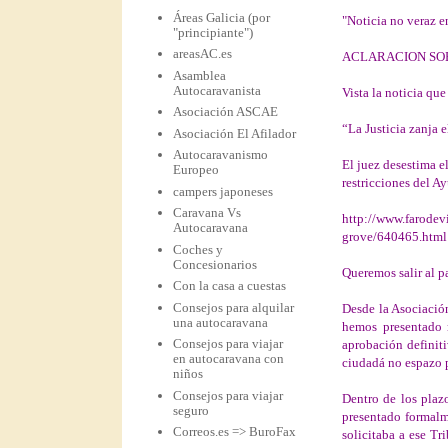
Áreas Galicia (por
"Noticia no veraz e
"principiante")
areasAC.es
ACLARACION SOBR
Asamblea
Autocaravanista
Vista la noticia qu
Asociación ASCAE
“La Justicia zanja 
Asociación El Afilador
Autocaravanismo
El juez desestima e
Europeo
restricciones del A
campers japoneses
Caravana Vs
http://www.farodev
Autocaravana
grove/640465.html
Coches y
Concesionarios
Queremos salir al p
Con la casa a cuestas
Consejos para alquilar
Desde la Asociació
una autocaravana
hemos presentado r
Consejos para viajar
aprobación definit
en autocaravana con
ciudadá no espazo 
niños
Consejos para viajar
Dentro de los plaz
seguro
presentado formalm
Correos.es => BuroFax
solicitaba a ese Tr