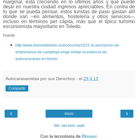
marginal, está creciendo en lo últimos años y que puede
dejar en nuestra ciudad ingresos apreciables. En contra de
lo que se pueda pensar, estos turistas de paso gastan allí
donde van ─en alimentos, hostelería y otros servicios─,
incluso en términos per cápita, más que el típico turismo
excursionista mayoritario en Toledo.
Fuente:
http://www.diariodetoledo.es/economia/1622-la-asociacion-de-
empresarios-de-campings-exige-limitar-la-estancia-de-
autocaravanas-en-toledo
Autocaravanistas por sus Derechos - el
23.4.13
Compartir
‹
›
Inicio
Ver versión web
Con la tecnología de
Blogger
.